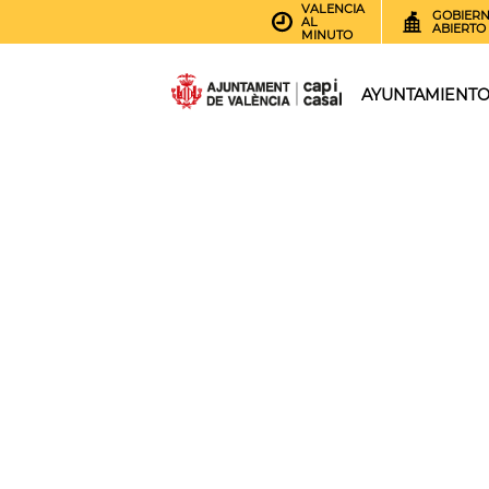
VALENCIA
GOBIER
AL
ABIERTO
MINUTO
AYUNTAMIENT