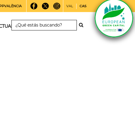
PPVALÈNCIA
VAL
CAS
CTUALIDAD