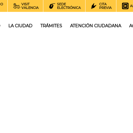
NO
VISIT
SEDE
CITA
A
VALENCIA
ELECTRÓNICA
PREVIA
O
LA CIUDAD
TRÁMITES
ATENCIÓN CIUDADANA
A