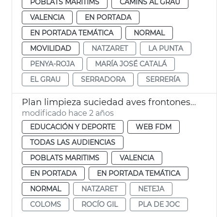
POBLATS MARITIMS
CAMINS AL GRAU
VALENCIA
EN PORTADA
EN PORTADA TEMÁTICA
NORMAL
MOVILIDAD
NATZARET
LA PUNTA
PENYA-ROJA
MARÍA JOSÉ CATALÁ
EL GRAU
SERRADORA
SERRERÍA
Plan limpieza suciedad aves frontones Nazaret
modificado hace 2 años
EDUCACIÓN Y DEPORTE
WEB FDM
TODAS LAS AUDIENCIAS
POBLATS MARITIMS
VALENCIA
EN PORTADA
EN PORTADA TEMÁTICA
NORMAL
NATZARET
NETEJA
COLOMS
ROCÍO GIL
PLA DE JOC