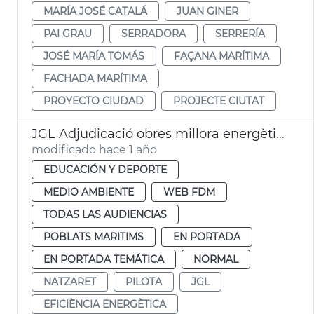
MARÍA JOSÉ CATALÁ
JUAN GINER
PAI GRAU
SERRADORA
SERRERÍA
JOSÉ MARÍA TOMÁS
FAÇANA MARÍTIMA
FACHADA MARÍTIMA
PROYECTO CIUDAD
PROJECTE CIUTAT
JGL Adjudicació obres millora energètica Centre Tecnificació Pilota Natzaret València
modificado hace 1 año
EDUCACIÓN Y DEPORTE
MEDIO AMBIENTE
WEB FDM
TODAS LAS AUDIENCIAS
POBLATS MARITIMS
EN PORTADA
EN PORTADA TEMÁTICA
NORMAL
NATZARET
PILOTA
JGL
EFICIÈNCIA ENERGÈTICA