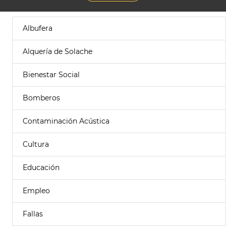
Albufera
Alquería de Solache
Bienestar Social
Bomberos
Contaminación Acústica
Cultura
Educación
Empleo
Fallas