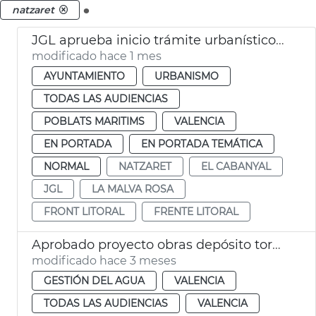
.
natzaret
JGL aprueba inicio trámite urbanístico frente Litoral València
modificado hace 1 mes
AYUNTAMIENTO
URBANISMO
TODAS LAS AUDIENCIAS
POBLATS MARITIMS
VALENCIA
EN PORTADA
EN PORTADA TEMÁTICA
NORMAL
NATZARET
EL CABANYAL
JGL
LA MALVA ROSA
FRONT LITORAL
FRENTE LITORAL
Aprobado proyecto obras depósito tormentas Nazaret
modificado hace 3 meses
GESTIÓN DEL AGUA
VALENCIA
TODAS LAS AUDIENCIAS
VALENCIA