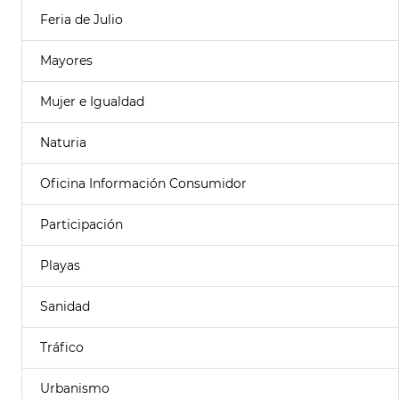
Feria de Julio
Mayores
Mujer e Igualdad
Naturia
Oficina Información Consumidor
Participación
Playas
Sanidad
Tráfico
Urbanismo