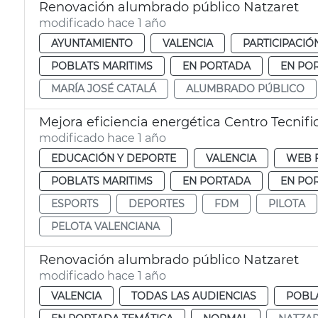
Renovación alumbrado público Natzaret
modificado hace 1 año
AYUNTAMIENTO
VALENCIA
PARTICIPACIÓ
POBLATS MARITIMS
EN PORTADA
EN PO
MARÍA JOSÉ CATALÁ
ALUMBRADO PÚBLICO
Mejora eficiencia energética Centro Tecnifi
modificado hace 1 año
EDUCACIÓN Y DEPORTE
VALENCIA
WEB 
POBLATS MARITIMS
EN PORTADA
EN PO
ESPORTS
DEPORTES
FDM
PILOTA
PELOTA VALENCIANA
Renovación alumbrado público Natzaret
modificado hace 1 año
VALENCIA
TODAS LAS AUDIENCIAS
POBLA