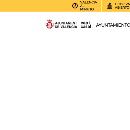
VALENCIA
GOBIER
AL
ABIERTO
MINUTO
AYUNTAMIENT