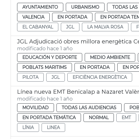
AYUNTAMIENTO
URBANISMO
TODAS LAS
VALENCIA
EN PORTADA
EN PORTADA TE
EL CABANYAL
JGL
LA MALVA ROSA
F
JGL Adjudicació obres millora energètica Ce
modificado hace 1 año
EDUCACIÓN Y DEPORTE
MEDIO AMBIENTE
POBLATS MARITIMS
EN PORTADA
EN PO
PILOTA
JGL
EFICIÈNCIA ENERGÈTICA
Línea nueva EMT Benicalap a Nazaret Valè
modificado hace 1 año
MOVILIDAD
TODAS LAS AUDIENCIAS
POB
EN PORTADA TEMÁTICA
NORMAL
EMT
LÍNIA
LINEA