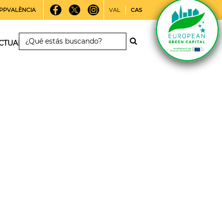
PPVALÈNCIA
VAL
CAS
CTUALIDAD