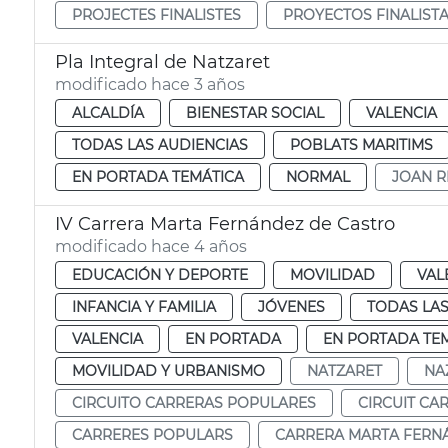
PROJECTES FINALISTES
PROYECTOS FINALIST
Pla Integral de Natzaret
modificado hace 3 años
ALCALDÍA
BIENESTAR SOCIAL
VALENCIA
TODAS LAS AUDIENCIAS
POBLATS MARITIMS
EN PORTADA TEMÁTICA
NORMAL
JOAN R
IV Carrera Marta Fernández de Castro
modificado hace 4 años
EDUCACIÓN Y DEPORTE
MOVILIDAD
VAL
INFANCIA Y FAMILIA
JÓVENES
TODAS LAS
VALENCIA
EN PORTADA
EN PORTADA TE
MOVILIDAD Y URBANISMO
NATZARET
NA
CIRCUITO CARRERAS POPULARES
CIRCUIT CA
CARRERES POPULARS
CARRERA MARTA FERN