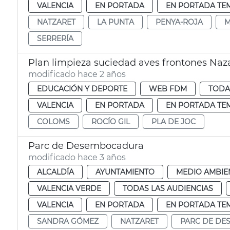
VALENCIA
EN PORTADA
EN PORTADA TE
NATZARET
LA PUNTA
PENYA-ROJA
M
SERRERÍA
Plan limpieza suciedad aves frontones Naz
modificado hace 2 años
EDUCACIÓN Y DEPORTE
WEB FDM
TODA
VALENCIA
EN PORTADA
EN PORTADA TE
COLOMS
ROCÍO GIL
PLA DE JOC
Parc de Desembocadura
modificado hace 3 años
ALCALDÍA
AYUNTAMIENTO
MEDIO AMBIE
VALENCIA VERDE
TODAS LAS AUDIENCIAS
VALENCIA
EN PORTADA
EN PORTADA TE
SANDRA GÓMEZ
NATZARET
PARC DE D