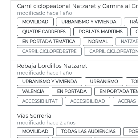
Carril ciclopeatonal Natzaret y Camins al G
modificado hace 1 año
MOVILIDAD
URBANISMO Y VIVIENDA
TRÁ
QUATRE CARRERES
POBLATS MARITIMS
EN PORTADA TEMÁTICA
NORMAL
NATZA
CARRIL CICLOPEDESTRE
CARRIL CICLOPEATO
Rebaja bordillos Natzaret
modificado hace 1 año
URBANISMO Y VIVIENDA
URBANISMO
TO
VALENCIA
EN PORTADA
EN PORTADA TE
ACCESSIBILITAT
ACCESIBILIDAD
ACERAS
Vías Serrería
modificado hace 2 años
MOVILIDAD
TODAS LAS AUDIENCIAS
POB