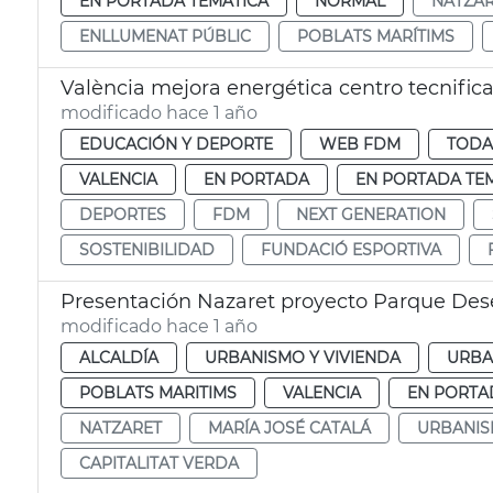
EN PORTADA TEMÁTICA
NORMAL
NATZA
ENLLUMENAT PÚBLIC
POBLATS MARÍTIMS
València mejora energética centro tecnific
modificado hace 1 año
EDUCACIÓN Y DEPORTE
WEB FDM
TODA
VALENCIA
EN PORTADA
EN PORTADA TE
DEPORTES
FDM
NEXT GENERATION
SOSTENIBILIDAD
FUNDACIÓ ESPORTIVA
Presentación Nazaret proyecto Parque D
modificado hace 1 año
ALCALDÍA
URBANISMO Y VIVIENDA
URBA
POBLATS MARITIMS
VALENCIA
EN PORTA
NATZARET
MARÍA JOSÉ CATALÁ
URBANIS
CAPITALITAT VERDA