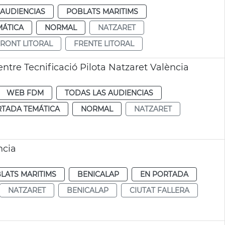
 AUDIENCIAS
POBLATS MARITIMS
MÁTICA
NORMAL
NATZARET
RONT LITORAL
FRENTE LITORAL
ntre Tecnificació Pilota Natzaret València
WEB FDM
TODAS LAS AUDIENCIAS
RTADA TEMÁTICA
NORMAL
NATZARET
ncia
LATS MARITIMS
BENICALAP
EN PORTADA
NATZARET
BENICALAP
CIUTAT FALLERA