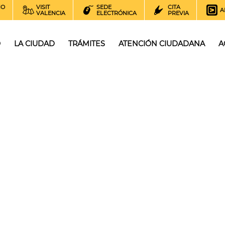
NO
VISIT
SEDE
CITA
A
VALENCIA
ELECTRÓNICA
PREVIA
O
LA CIUDAD
TRÁMITES
ATENCIÓN CIUDADANA
A