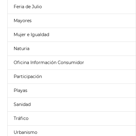
Feria de Julio
Mayores
Mujer e Igualdad
Naturia
Oficina Información Consumidor
Participación
Playas
Sanidad
Tráfico
Urbanismo