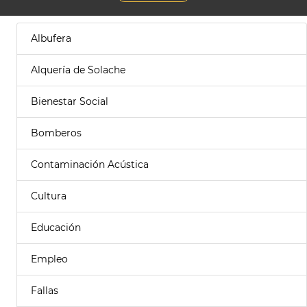
Albufera
Alquería de Solache
Bienestar Social
Bomberos
Contaminación Acústica
Cultura
Educación
Empleo
Fallas