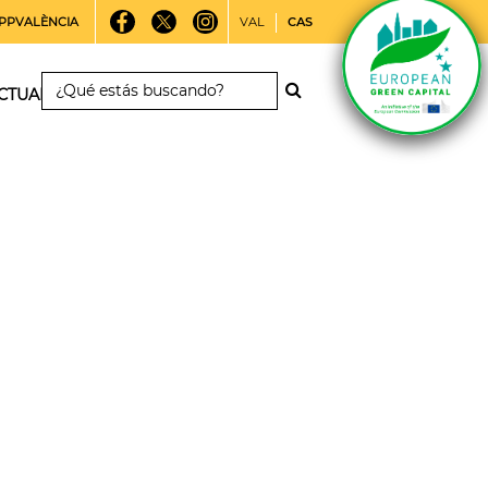
PPVALÈNCIA
VAL
CAS
CTUALIDAD