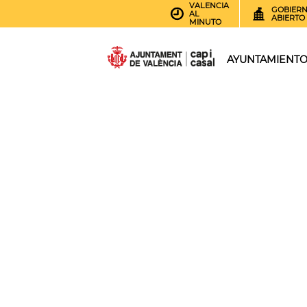
VALENCIA
GOBIER
AL
ABIERTO
MINUTO
AYUNTAMIENT