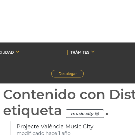
CIUDAD
TRÁMITES
Desplegar
Contenido con Dist
etiqueta
.
music city
Projecte València Music City
modificado hace 1 año