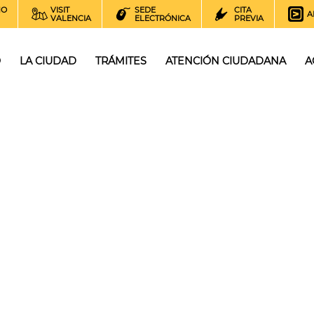
NO
VISIT
SEDE
CITA
A
VALENCIA
ELECTRÓNICA
PREVIA
O
LA CIUDAD
TRÁMITES
ATENCIÓN CIUDADANA
A