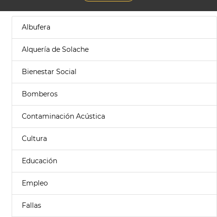
Albufera
Alquería de Solache
Bienestar Social
Bomberos
Contaminación Acústica
Cultura
Educación
Empleo
Fallas