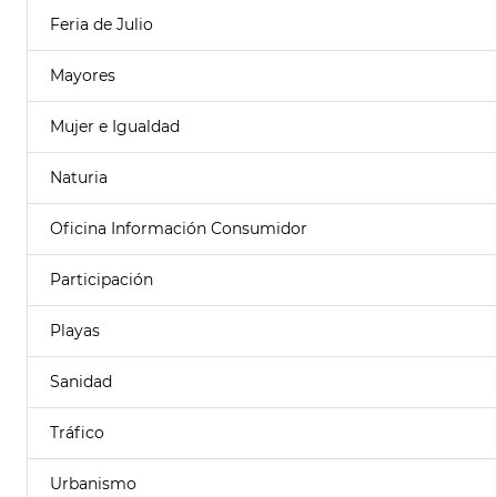
Feria de Julio
Mayores
Mujer e Igualdad
Naturia
Oficina Información Consumidor
Participación
Playas
Sanidad
Tráfico
Urbanismo