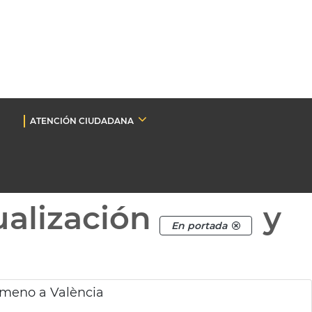
ATENCIÓN CIUDADANA
ualización
y
En portada
imeno a València