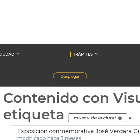
CIUDAD
TRÁMITES
Desplegar
Contenido con Vis
etiqueta
.
museu de la ciutat
Exposición conmemorativa José Vergara G
modificado hace 3 meses