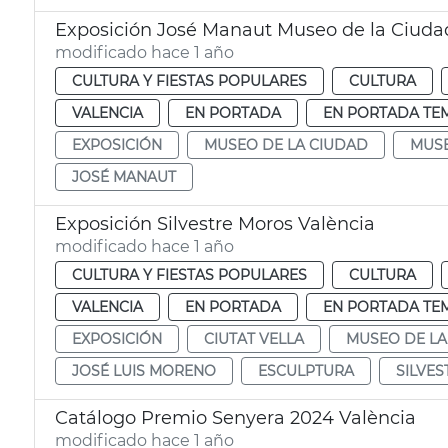
Exposición José Manaut Museo de la Ciuda
modificado hace 1 año
CULTURA Y FIESTAS POPULARES
CULTURA
VALENCIA
EN PORTADA
EN PORTADA TE
EXPOSICIÓN
MUSEO DE LA CIUDAD
MUSE
JOSÉ MANAUT
Exposición Silvestre Moros València
modificado hace 1 año
CULTURA Y FIESTAS POPULARES
CULTURA
VALENCIA
EN PORTADA
EN PORTADA TE
EXPOSICIÓN
CIUTAT VELLA
MUSEO DE LA
JOSÉ LUIS MORENO
ESCULPTURA
SILVE
Catálogo Premio Senyera 2024 València
modificado hace 1 año