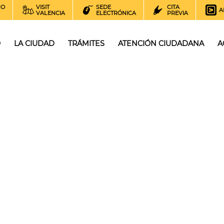
NO
VISIT
SEDE
CITA
A
VALENCIA
ELECTRÓNICA
PREVIA
O
LA CIUDAD
TRÁMITES
ATENCIÓN CIUDADANA
A