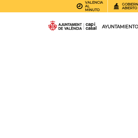
VALENCIA
GOBIER
AL
ABIERTO
MINUTO
AYUNTAMIENT