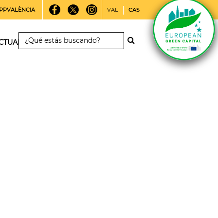
PPVALÈNCIA
VAL
CAS
CTUALIDAD