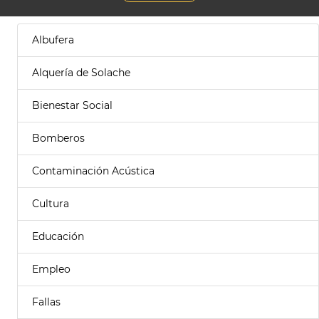
Albufera
Alquería de Solache
Bienestar Social
Bomberos
Contaminación Acústica
Cultura
Educación
Empleo
Fallas