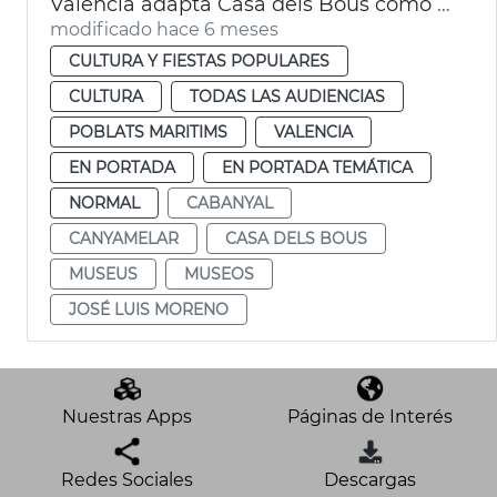
València adapta Casa dels Bous como futuro Museo del Mar
modificado hace 6 meses
CULTURA Y FIESTAS POPULARES
CULTURA
TODAS LAS AUDIENCIAS
POBLATS MARITIMS
VALENCIA
EN PORTADA
EN PORTADA TEMÁTICA
NORMAL
CABANYAL
CANYAMELAR
CASA DELS BOUS
MUSEUS
MUSEOS
JOSÉ LUIS MORENO
Nuestras Apps
Páginas de Interés
Redes Sociales
Descargas