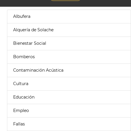
Albufera
Alquería de Solache
Bienestar Social
Bomberos
Contaminación Acústica
Cultura
Educación
Empleo
Fallas