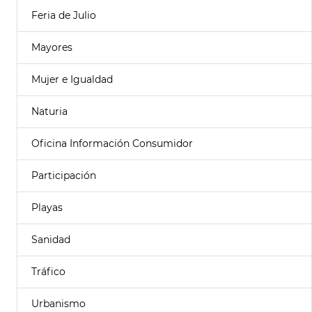
Feria de Julio
Mayores
Mujer e Igualdad
Naturia
Oficina Información Consumidor
Participación
Playas
Sanidad
Tráfico
Urbanismo