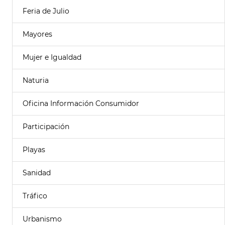
Feria de Julio
Mayores
Mujer e Igualdad
Naturia
Oficina Información Consumidor
Participación
Playas
Sanidad
Tráfico
Urbanismo