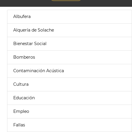
Albufera
Alquería de Solache
Bienestar Social
Bomberos
Contaminación Acústica
Cultura
Educación
Empleo
Fallas