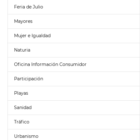
Feria de Julio
Mayores
Mujer e Igualdad
Naturia
Oficina Información Consumidor
Participación
Playas
Sanidad
Tráfico
Urbanismo