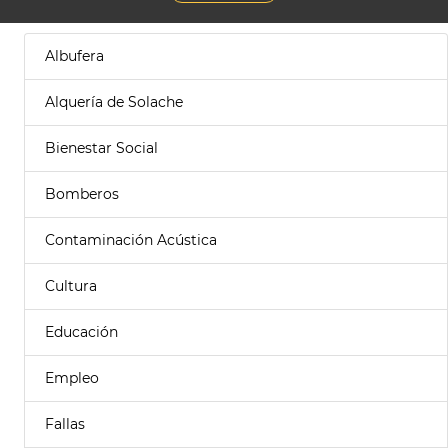
Albufera
Alquería de Solache
Bienestar Social
Bomberos
Contaminación Acústica
Cultura
Educación
Empleo
Fallas