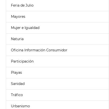
Feria de Julio
Mayores
Mujer e Igualdad
Naturia
Oficina Información Consumidor
Participación
Playas
Sanidad
Tráfico
Urbanismo