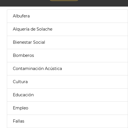
Albufera
Alquería de Solache
Bienestar Social
Bomberos
Contaminación Acústica
Cultura
Educación
Empleo
Fallas