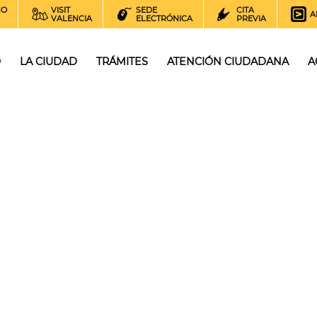
NO
VISIT
SEDE
CITA
A
VALENCIA
ELECTRÓNICA
PREVIA
O
LA CIUDAD
TRÁMITES
ATENCIÓN CIUDADANA
A