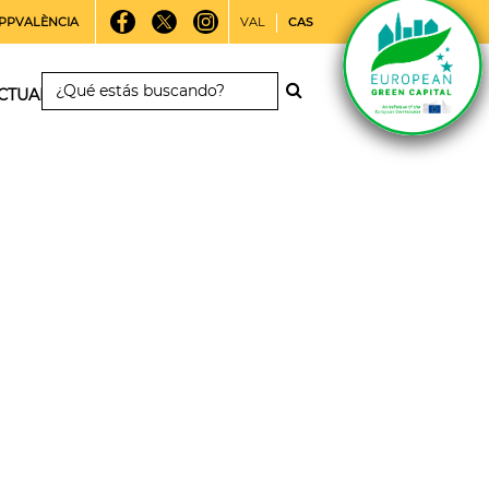
PPVALÈNCIA
VAL
CAS
CTUALIDAD