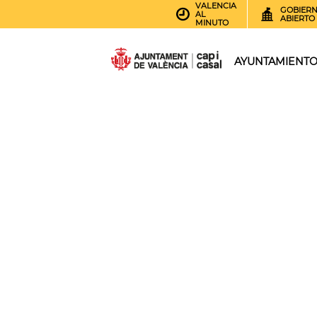
VALENCIA
GOBIER
AL
ABIERTO
MINUTO
AYUNTAMIENT