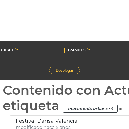
CIUDAD
TRÁMITES
Desplegar
Contenido con Act
etiqueta
.
moviments urbans
Festival Dansa València
modificado hace 5 años