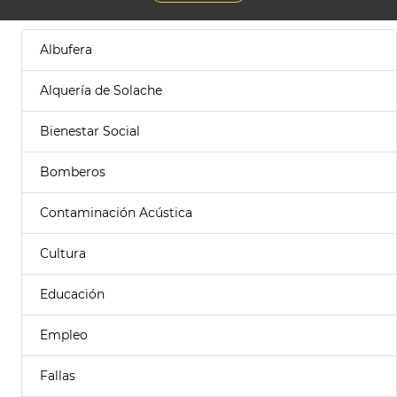
Albufera
Alquería de Solache
Bienestar Social
Bomberos
Contaminación Acústica
Cultura
Educación
Empleo
Fallas