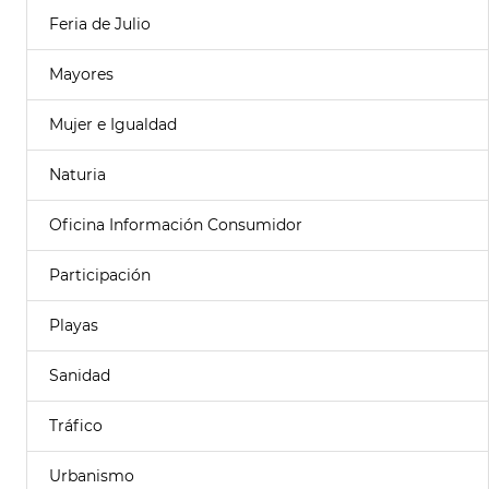
Feria de Julio
Mayores
Mujer e Igualdad
Naturia
Oficina Información Consumidor
Participación
Playas
Sanidad
Tráfico
Urbanismo