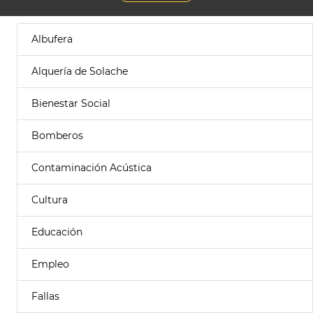
Albufera
Alquería de Solache
Bienestar Social
Bomberos
Contaminación Acústica
Cultura
Educación
Empleo
Fallas