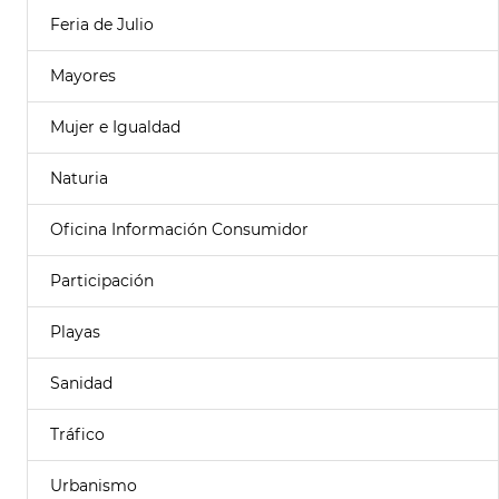
Feria de Julio
Mayores
Mujer e Igualdad
Naturia
Oficina Información Consumidor
Participación
Playas
Sanidad
Tráfico
Urbanismo