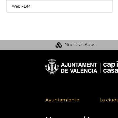
Web FDM
Nuestras Apps
Ayuntamiento
La ciud