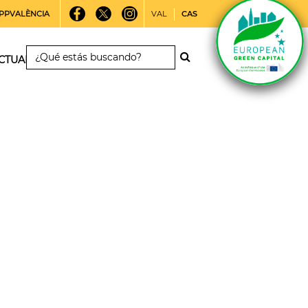
PPVALÈNCIA
VAL
CAS
CTUALIDAD