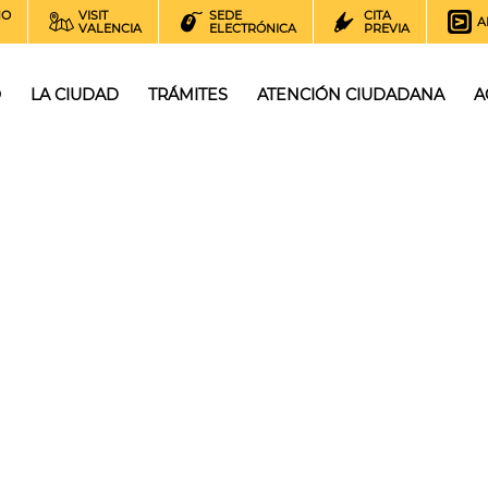
NO
VISIT
SEDE
CITA
A
VALENCIA
ELECTRÓNICA
PREVIA
O
LA CIUDAD
TRÁMITES
ATENCIÓN CIUDADANA
A