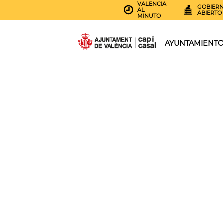
VALENCIA
GOBIER
AL
ABIERTO
MINUTO
AYUNTAMIENT