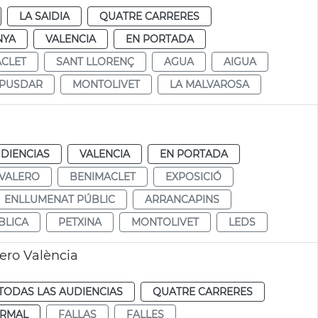
LA SAIDIA
QUATRE CARRERES
NYA
VALENCIA
EN PORTADA
CLET
SANT LLORENÇ
AGUA
AIGUA
PUSDAR
MONTOLIVET
LA MALVAROSA
DIENCIAS
VALENCIA
EN PORTADA
 VALERO
BENIMACLET
EXPOSICIÓ
ENLLUMENAT PÚBLIC
ARRANCAPINS
BLICA
PETXINA
MONTOLIVET
LEDS
lero València
TODAS LAS AUDIENCIAS
QUATRE CARRERES
RMAL
FALLAS
FALLES