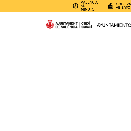
VALENCIA
GOBIER
AL
ABIERTO
MINUTO
AYUNTAMIENT