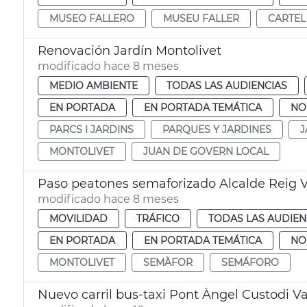
MUSEO FALLERO
MUSEU FALLER
CARTEL
Renovación Jardín Montolivet
modificado hace 8 meses
MEDIO AMBIENTE
TODAS LAS AUDIENCIAS
EN PORTADA
EN PORTADA TEMÁTICA
NO
PARCS I JARDINS
PARQUES Y JARDINES
J
MONTOLIVET
JUAN DE GOVERN LOCAL
Paso peatones semaforizado Alcalde Reig V
modificado hace 8 meses
MOVILIDAD
TRÁFICO
TODAS LAS AUDIEN
EN PORTADA
EN PORTADA TEMÁTICA
NO
MONTOLIVET
SEMÀFOR
SEMÁFORO
Nuevo carril bus-taxi Pont Àngel Custodi V