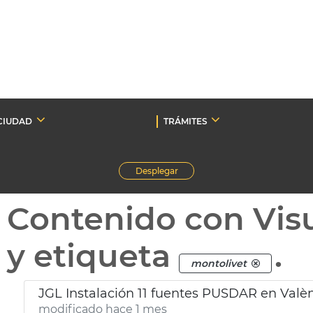
CIUDAD
TRÁMITES
Desplegar
Contenido con Vis
y etiqueta
.
montolivet
JGL Instalación 11 fuentes PUSDAR en Valè
modificado hace 1 mes