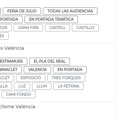
FERIA DE JULIO
TODAS LAS AUDIENCIAS
 PORTADA
EN PORTADA TEMÁTICA
ROJA
GRAN FIRA
CASTELL
CASTILLO
IES
es València
EXTRAMURS
EL PLA DEL REAL
NIMACLET
VALENCIA
EN PORTADA
CLET
EXPOSICIÓ
TRES FORQUES
ALLA
LUZ
LLUM
LA PETXINA
CAMI FONDO
clisme València