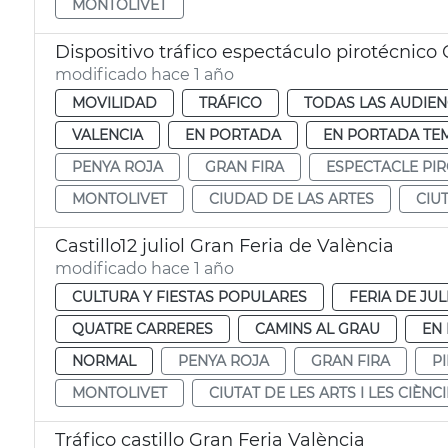
MONTOLIVET
Dispositivo tráfico espectáculo pirotécnico 
modificado hace 1 año
MOVILIDAD
TRÁFICO
TODAS LAS AUDIEN
VALENCIA
EN PORTADA
EN PORTADA TE
PENYA ROJA
GRAN FIRA
ESPECTACLE PI
MONTOLIVET
CIUDAD DE LAS ARTES
CIU
Castillo12 juliol Gran Feria de València
modificado hace 1 año
CULTURA Y FIESTAS POPULARES
FERIA DE JUL
QUATRE CARRERES
CAMINS AL GRAU
EN
NORMAL
PENYA ROJA
GRAN FIRA
P
MONTOLIVET
CIUTAT DE LES ARTS I LES CIÈNC
Tráfico castillo Gran Feria València