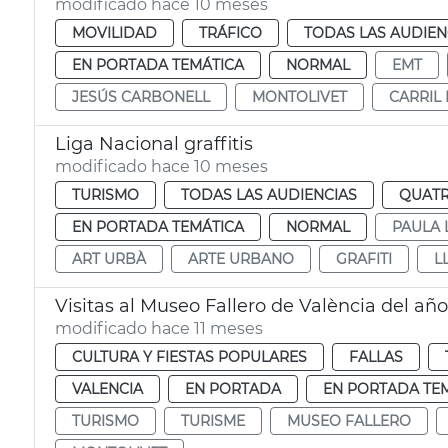
modificado hace 10 meses
MOVILIDAD
TRÁFICO
TODAS LAS AUDIEN
EN PORTADA TEMÁTICA
NORMAL
EMT
JESÚS CARBONELL
MONTOLIVET
CARRIL 
Liga Nacional graffitis
modificado hace 10 meses
TURISMO
TODAS LAS AUDIENCIAS
QUATR
EN PORTADA TEMÁTICA
NORMAL
PAULA 
ART URBÀ
ARTE URBANO
GRAFITI
L
Visitas al Museo Fallero de València del añ
modificado hace 11 meses
CULTURA Y FIESTAS POPULARES
FALLAS
VALENCIA
EN PORTADA
EN PORTADA TE
TURISMO
TURISME
MUSEO FALLERO