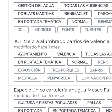
GESTIÓN DEL AGUA
TODAS LAS AUDIENCIAS
POBLATS MARITIMS
BENIMACLET
RASCA
EN PORTADA TEMÁTICA
NORMAL
BENIMA
JGL
ORRIOLS
FONTS
FUENTES
JGL Mejora alumbrado barrios de València
modificado hace 1 mes
AYUNTAMIENTO
VALENCIA
TODAS LAS AU
EN PORTADA TEMÁTICA
NORMAL
PERIS I
EXPOSICIÓN
TRES FORQUES
BARRIS
MESTALLA
PENYA ROJA
ILUMINACIÓN PÚ
Espacio único cartelería antigua Museo Fal
modificado hace 6 meses
CULTURA Y FIESTAS POPULARES
FALLAS
EN PORTADA
EN PORTADA TEMÁTICA
NO