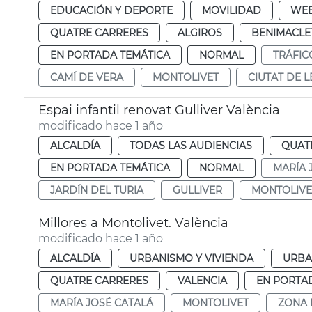
EDUCACIÓN Y DEPORTE
MOVILIDAD
WE
QUATRE CARRERES
ALGIROS
BENIMACLE
EN PORTADA TEMÁTICA
NORMAL
TRÁFIC
CAMÍ DE VERA
MONTOLIVET
CIUTAT DE L
Espai infantil renovat Gulliver València
modificado hace 1 año
ALCALDÍA
TODAS LAS AUDIENCIAS
QUAT
EN PORTADA TEMÁTICA
NORMAL
MARÍA 
JARDÍN DEL TURIA
GULLIVER
MONTOLIVE
Millores a Montolivet. València
modificado hace 1 año
ALCALDÍA
URBANISMO Y VIVIENDA
URBA
QUATRE CARRERES
VALENCIA
EN PORTA
MARÍA JOSÉ CATALÁ
MONTOLIVET
ZONA 