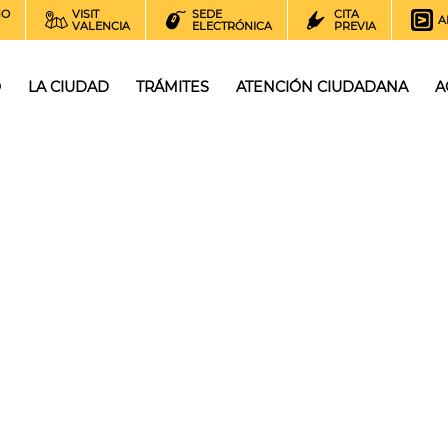
NO
VISIT
SEDE
CITA
A
VALENCIA
ELECTRÓNICA
PREVIA
O
LA CIUDAD
TRÁMITES
ATENCIÓN CIUDADANA
A