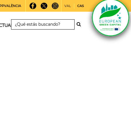
PPVALÈNCIA
VAL
CAS
CTUALIDAD