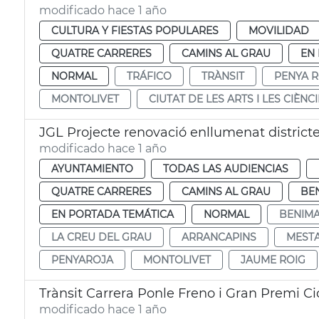
modificado hace 1 año
CULTURA Y FIESTAS POPULARES
MOVILIDAD
QUATRE CARRERES
CAMINS AL GRAU
EN
NORMAL
TRÁFICO
TRÀNSIT
PENYA 
MONTOLIVET
CIUTAT DE LES ARTS I LES CIÈNC
JGL Projecte renovació enllumenat district
modificado hace 1 año
AYUNTAMIENTO
TODAS LAS AUDIENCIAS
QUATRE CARRERES
CAMINS AL GRAU
BE
EN PORTADA TEMÁTICA
NORMAL
BENIMA
LA CREU DEL GRAU
ARRANCAPINS
MEST
PENYAROJA
MONTOLIVET
JAUME ROIG
Trànsit Carrera Ponle Freno i Gran Premi Ci
modificado hace 1 año