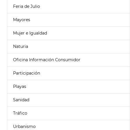
Feria de Julio
Mayores
Mujer e Igualdad
Naturia
Oficina Información Consumidor
Participación
Playas
Sanidad
Tráfico
Urbanismo