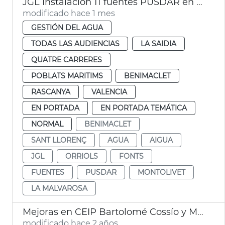
JGL Instalación 11 fuentes PUSDAR en València
modificado hace 1 mes
GESTIÓN DEL AGUA
TODAS LAS AUDIENCIAS
LA SAIDIA
QUATRE CARRERES
POBLATS MARITIMS
BENIMACLET
RASCANYA
VALENCIA
EN PORTADA
EN PORTADA TEMÁTICA
NORMAL
BENIMACLET
SANT LLORENÇ
AGUA
AIGUA
JGL
ORRIOLS
FONTS
FUENTES
PUSDAR
MONTOLIVET
LA MALVAROSA
Mejoras en CEIP Bartolomé Cossío y Montolivet
modificado hace 2 años