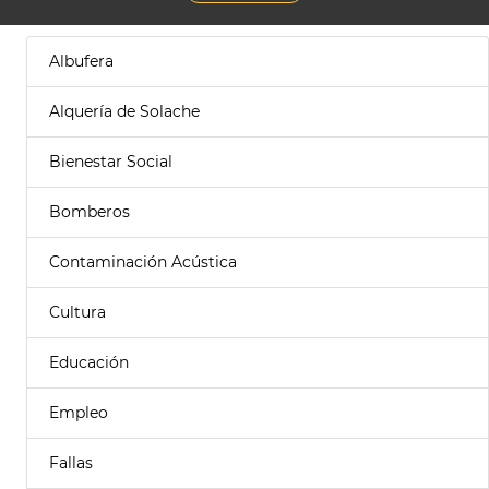
Albufera
Alquería de Solache
Bienestar Social
Bomberos
Contaminación Acústica
Cultura
Educación
Empleo
Fallas