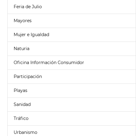
Feria de Julio
Mayores
Mujer e Igualdad
Naturia
Oficina Información Consumidor
Participación
Playas
Sanidad
Tráfico
Urbanismo