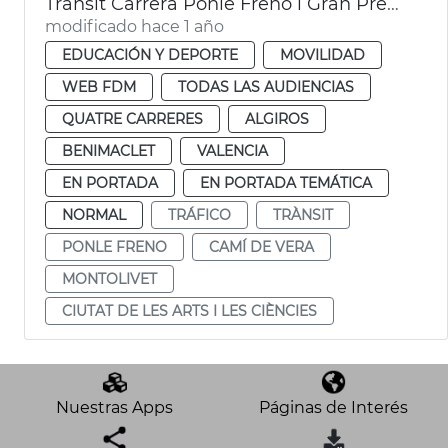
Trànsit Carrera Ponle Freno i Gran Premi Ciclisme València
modificado hace 1 año
EDUCACIÓN Y DEPORTE
MOVILIDAD
WEB FDM
TODAS LAS AUDIENCIAS
QUATRE CARRERES
ALGIROS
BENIMACLET
VALENCIA
EN PORTADA
EN PORTADA TEMÁTICA
NORMAL
TRÁFICO
TRÀNSIT
PONLE FRENO
CAMÍ DE VERA
MONTOLIVET
CIUTAT DE LES ARTS I LES CIÈNCIES
Nuestras Apps
Páginas de Interés