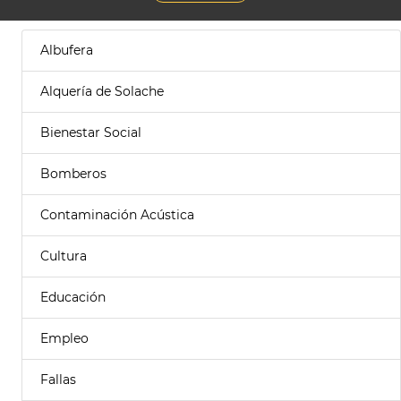
Albufera
Alquería de Solache
Bienestar Social
Bomberos
Contaminación Acústica
Cultura
Educación
Empleo
Fallas