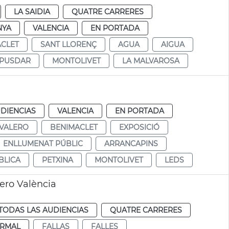
LA SAIDIA
QUATRE CARRERES
NYA
VALENCIA
EN PORTADA
CLET
SANT LLORENÇ
AGUA
AIGUA
PUSDAR
MONTOLIVET
LA MALVAROSA
DIENCIAS
VALENCIA
EN PORTADA
 VALERO
BENIMACLET
EXPOSICIÓ
ENLLUMENAT PÚBLIC
ARRANCAPINS
BLICA
PETXINA
MONTOLIVET
LEDS
lero València
TODAS LAS AUDIENCIAS
QUATRE CARRERES
RMAL
FALLAS
FALLES