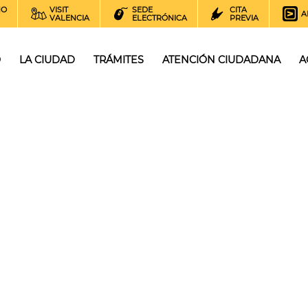
NO
VISIT
SEDE
CITA
A
VALENCIA
ELECTRÓNICA
PREVIA
O
LA CIUDAD
TRÁMITES
ATENCIÓN CIUDADANA
A