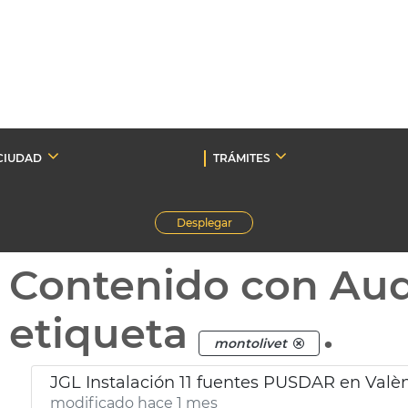
CIUDAD
TRÁMITES
Desplegar
Contenido con Au
etiqueta
.
montolivet
JGL Instalación 11 fuentes PUSDAR en Valè
modificado hace 1 mes