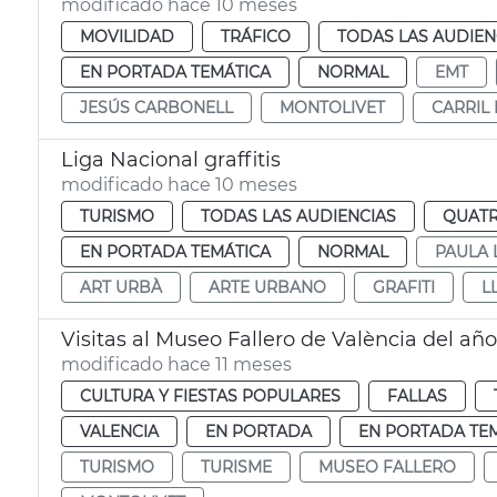
modificado hace 10 meses
MOVILIDAD
TRÁFICO
TODAS LAS AUDIEN
EN PORTADA TEMÁTICA
NORMAL
EMT
JESÚS CARBONELL
MONTOLIVET
CARRIL 
Liga Nacional graffitis
modificado hace 10 meses
TURISMO
TODAS LAS AUDIENCIAS
QUATR
EN PORTADA TEMÁTICA
NORMAL
PAULA 
ART URBÀ
ARTE URBANO
GRAFITI
L
Visitas al Museo Fallero de València del añ
modificado hace 11 meses
CULTURA Y FIESTAS POPULARES
FALLAS
VALENCIA
EN PORTADA
EN PORTADA TE
TURISMO
TURISME
MUSEO FALLERO