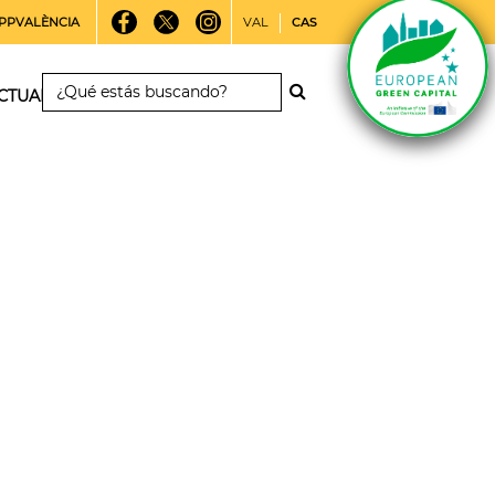
PPVALÈNCIA
VAL
CAS
CTUALIDAD