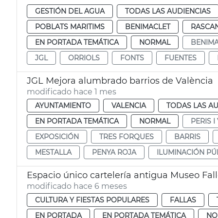
GESTIÓN DEL AGUA
TODAS LAS AUDIENCIAS
POBLATS MARITIMS
BENIMACLET
RASCA
EN PORTADA TEMÁTICA
NORMAL
BENIMA
JGL
ORRIOLS
FONTS
FUENTES
JGL Mejora alumbrado barrios de València
modificado hace 1 mes
AYUNTAMIENTO
VALENCIA
TODAS LAS AU
EN PORTADA TEMÁTICA
NORMAL
PERIS I
EXPOSICIÓN
TRES FORQUES
BARRIS
MESTALLA
PENYA ROJA
ILUMINACIÓN PÚ
Espacio único cartelería antigua Museo Fal
modificado hace 6 meses
CULTURA Y FIESTAS POPULARES
FALLAS
EN PORTADA
EN PORTADA TEMÁTICA
NO