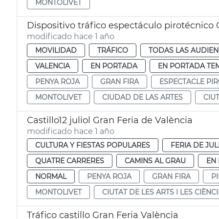
MONTOLIVET
Dispositivo tráfico espectáculo pirotécnico 
modificado hace 1 año
MOVILIDAD
TRÁFICO
TODAS LAS AUDIEN
VALENCIA
EN PORTADA
EN PORTADA TE
PENYA ROJA
GRAN FIRA
ESPECTACLE PI
MONTOLIVET
CIUDAD DE LAS ARTES
CIU
Castillo12 juliol Gran Feria de València
modificado hace 1 año
CULTURA Y FIESTAS POPULARES
FERIA DE JUL
QUATRE CARRERES
CAMINS AL GRAU
EN
NORMAL
PENYA ROJA
GRAN FIRA
P
MONTOLIVET
CIUTAT DE LES ARTS I LES CIÈNC
Tráfico castillo Gran Feria València