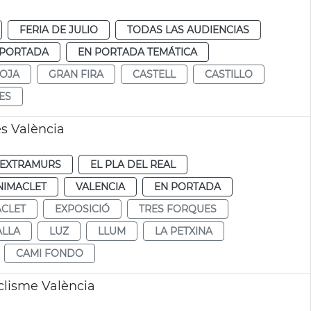
FERIA DE JULIO
TODAS LAS AUDIENCIAS
 PORTADA
EN PORTADA TEMÁTICA
ROJA
GRAN FIRA
CASTELL
CASTILLO
IES
es València
EXTRAMURS
EL PLA DEL REAL
NIMACLET
VALENCIA
EN PORTADA
CLET
EXPOSICIÓ
TRES FORQUES
ALLA
LUZ
LLUM
LA PETXINA
CAMI FONDO
clisme València