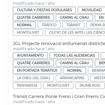
modificado hace 1 año
CULTURA Y FIESTAS POPULARES
MOVILIDAD
QUATRE CARRERES
CAMINS AL GRAU
EN
NORMAL
TRÁFICO
TRÀNSIT
PENYA 
MONTOLIVET
CIUTAT DE LES ARTS I LES CIÈNC
JGL Projecte renovació enllumenat district
modificado hace 1 año
AYUNTAMIENTO
TODAS LAS AUDIENCIAS
QUATRE CARRERES
CAMINS AL GRAU
BE
EN PORTADA TEMÁTICA
NORMAL
BENIMA
LA CREU DEL GRAU
ARRANCAPINS
MEST
PENYAROJA
MONTOLIVET
JAUME ROIG
Trànsit Carrera Ponle Freno i Gran Premi Ci
modificado hace 1 año