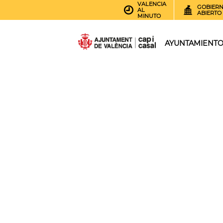
VALENCIA
GOBIER
AL
ABIERTO
MINUTO
AYUNTAMIENT