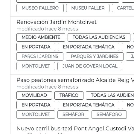
MUSEO FALLERO
MUSEU FALLER
CARTEL
Renovación Jardín Montolivet
modificado hace 8 meses
MEDIO AMBIENTE
TODAS LAS AUDIENCIAS
EN PORTADA
EN PORTADA TEMÁTICA
NO
PARCS I JARDINS
PARQUES Y JARDINES
J
MONTOLIVET
JUAN DE GOVERN LOCAL
Paso peatones semaforizado Alcalde Reig V
modificado hace 8 meses
MOVILIDAD
TRÁFICO
TODAS LAS AUDIEN
EN PORTADA
EN PORTADA TEMÁTICA
NO
MONTOLIVET
SEMÀFOR
SEMÁFORO
Nuevo carril bus-taxi Pont Àngel Custodi V