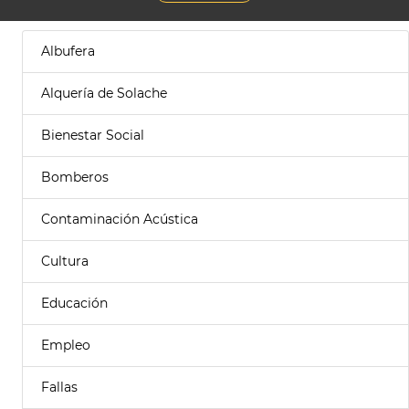
Albufera
Alquería de Solache
Bienestar Social
Bomberos
Contaminación Acústica
Cultura
Educación
Empleo
Fallas