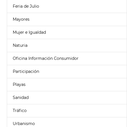
Feria de Julio
Mayores
Mujer e Igualdad
Naturia
Oficina Información Consumidor
Participación
Playas
Sanidad
Tráfico
Urbanismo