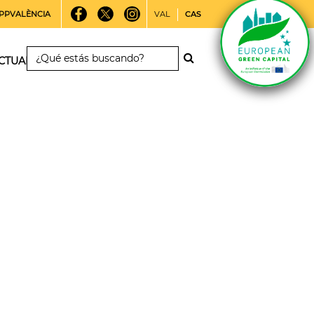
PPVALÈNCIA
VAL
CAS
CTUALIDAD