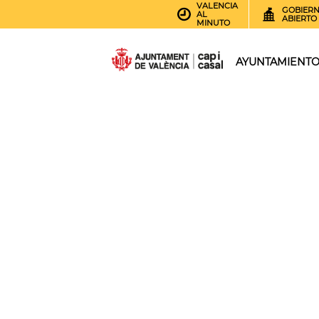
VALENCIA
GOBIER
AL
ABIERTO
MINUTO
AYUNTAMIENT