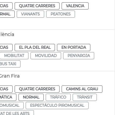
CIAS
QUATRE CARRERES
VALENCIA
RMAL
VIANANTS
PEATONES
alència
CIAS
EL PLA DEL REAL
EN PORTADA
MOBILITAT
MOVILIDAD
PENYAROJA
BUS TAXI
Gran Fira
CIAS
QUATRE CARRERES
CAMINS AL GRAU
MÁTICA
NORMAL
TRÁFICO
TRÀNSIT
ROMUSICAL
ESPECTÁCULO PIROMUSICAL
TAT DE LES ARTS