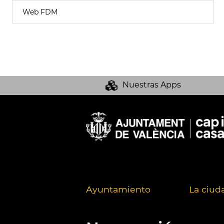
Web FDM
Nuestras Apps
Ayuntamiento
La ciud