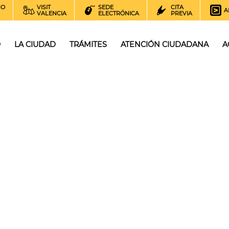
NO
VISIT
SEDE
CITA
A
VALENCIA
ELECTRÓNICA
PREVIA
O
LA CIUDAD
TRÁMITES
ATENCIÓN CIUDADANA
A