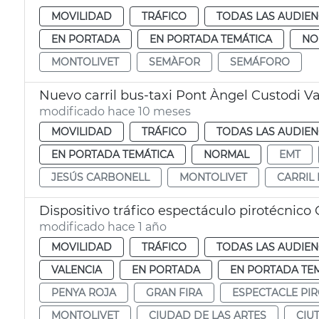
MOVILIDAD
TRÁFICO
TODAS LAS AUDIEN
EN PORTADA
EN PORTADA TEMÁTICA
NO
MONTOLIVET
SEMÀFOR
SEMÁFORO
Nuevo carril bus-taxi Pont Àngel Custodi V
modificado hace 10 meses
MOVILIDAD
TRÁFICO
TODAS LAS AUDIEN
EN PORTADA TEMÁTICA
NORMAL
EMT
JESÚS CARBONELL
MONTOLIVET
CARRIL 
Dispositivo tráfico espectáculo pirotécnico 
modificado hace 1 año
MOVILIDAD
TRÁFICO
TODAS LAS AUDIEN
VALENCIA
EN PORTADA
EN PORTADA TE
PENYA ROJA
GRAN FIRA
ESPECTACLE PI
MONTOLIVET
CIUDAD DE LAS ARTES
CIU