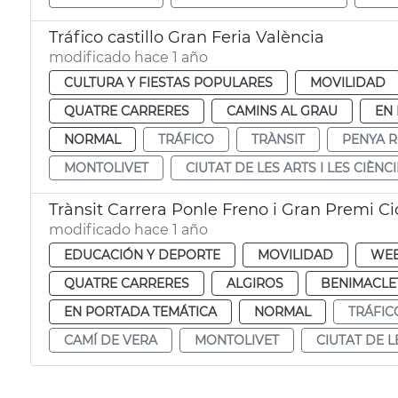
Tráfico castillo Gran Feria València
modificado hace 1 año
CULTURA Y FIESTAS POPULARES
MOVILIDAD
QUATRE CARRERES
CAMINS AL GRAU
EN
NORMAL
TRÁFICO
TRÀNSIT
PENYA 
MONTOLIVET
CIUTAT DE LES ARTS I LES CIÈNC
Trànsit Carrera Ponle Freno i Gran Premi Ci
modificado hace 1 año
EDUCACIÓN Y DEPORTE
MOVILIDAD
WE
QUATRE CARRERES
ALGIROS
BENIMACLE
EN PORTADA TEMÁTICA
NORMAL
TRÁFIC
CAMÍ DE VERA
MONTOLIVET
CIUTAT DE L