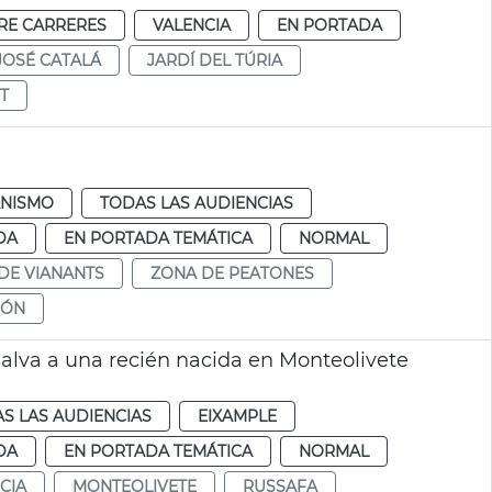
RE CARRERES
VALENCIA
EN PORTADA
JOSÉ CATALÁ
JARDÍ DEL TÚRIA
T
NISMO
TODAS LAS AUDIENCIAS
DA
EN PORTADA TEMÁTICA
NORMAL
DE VIANANTS
ZONA DE PEATONES
IÓN
salva a una recién nacida en Monteolivete
S LAS AUDIENCIAS
EIXAMPLE
DA
EN PORTADA TEMÁTICA
NORMAL
CIA
MONTEOLIVETE
RUSSAFA