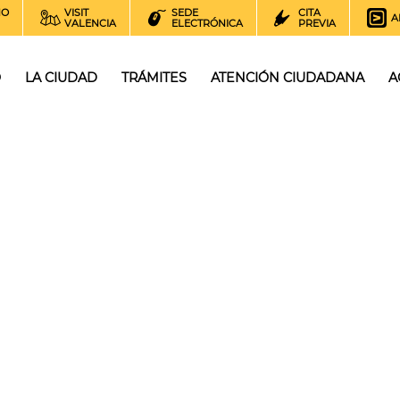
NO
VISIT
SEDE
CITA
A
VALENCIA
ELECTRÓNICA
PREVIA
O
LA CIUDAD
TRÁMITES
ATENCIÓN CIUDADANA
A