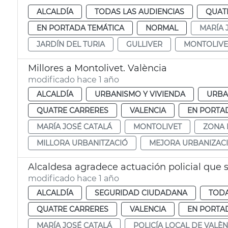
ALCALDÍA
TODAS LAS AUDIENCIAS
QUAT
EN PORTADA TEMÁTICA
NORMAL
MARÍA 
JARDÍN DEL TURIA
GULLIVER
MONTOLIVE
Millores a Montolivet. València
modificado hace 1 año
ALCALDÍA
URBANISMO Y VIVIENDA
URBA
QUATRE CARRERES
VALENCIA
EN PORTA
MARÍA JOSÉ CATALÁ
MONTOLIVET
ZONA 
MILLORA URBANITZACIÓ
MEJORA URBANIZAC
Alcaldesa agradece actuación policial que 
modificado hace 1 año
ALCALDÍA
SEGURIDAD CIUDADANA
TODA
QUATRE CARRERES
VALENCIA
EN PORTA
MARÍA JOSÉ CATALÁ
POLICÍA LOCAL DE VALÈN