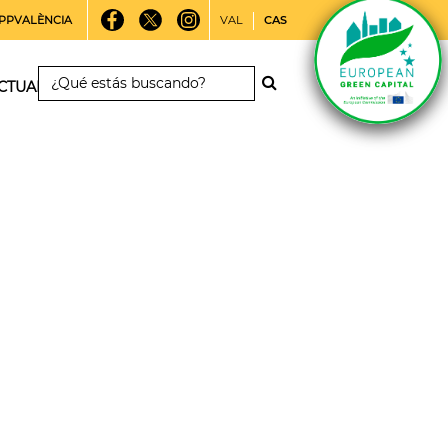
PPVALÈNCIA
VAL
CAS
CTUALIDAD