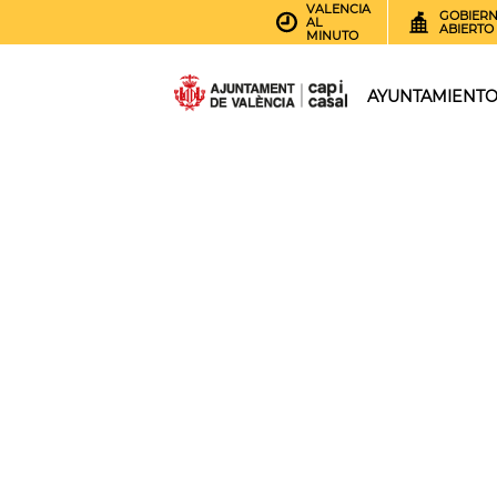
VALENCIA
GOBIER
AL
ABIERTO
MINUTO
AYUNTAMIENT