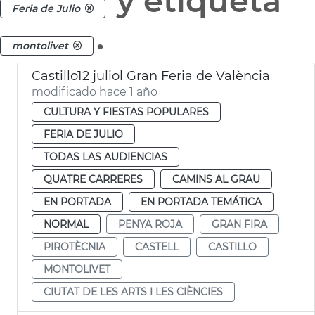
y etiqueta
Feria de Julio
.
montolivet
Castillo12 juliol Gran Feria de València
modificado hace 1 año
CULTURA Y FIESTAS POPULARES
FERIA DE JULIO
TODAS LAS AUDIENCIAS
QUATRE CARRERES
CAMINS AL GRAU
EN PORTADA
EN PORTADA TEMÁTICA
NORMAL
PENYA ROJA
GRAN FIRA
PIROTÈCNIA
CASTELL
CASTILLO
MONTOLIVET
CIUTAT DE LES ARTS I LES CIÈNCIES