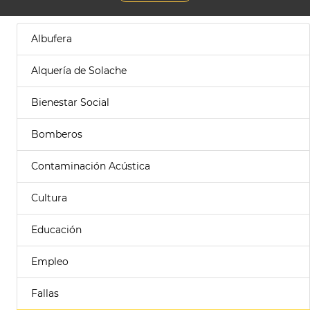
Albufera
Alquería de Solache
Bienestar Social
Bomberos
Contaminación Acústica
Cultura
Educación
Empleo
Fallas