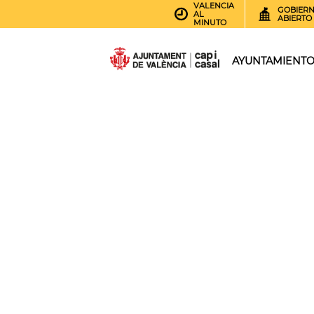
VALENCIA
GOBIER
AL
ABIERTO
MINUTO
AYUNTAMIENT