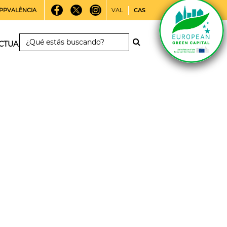
PPVALÈNCIA
VAL
CAS
CTUALIDAD