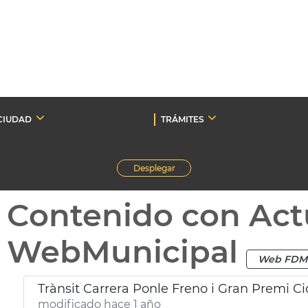
CIUDAD
TRÁMITES
Desplegar
Contenido con Act
WebMunicipal
Web FDM
Trànsit Carrera Ponle Freno i Gran Premi Ci
modificado hace 1 año