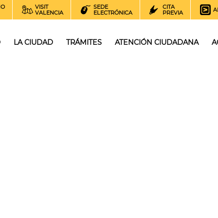
NO
VISIT
SEDE
CITA
A
VALENCIA
ELECTRÓNICA
PREVIA
O
LA CIUDAD
TRÁMITES
ATENCIÓN CIUDADANA
A