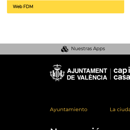
Web FDM
Nuestras Apps
Ayuntamiento
La ciud