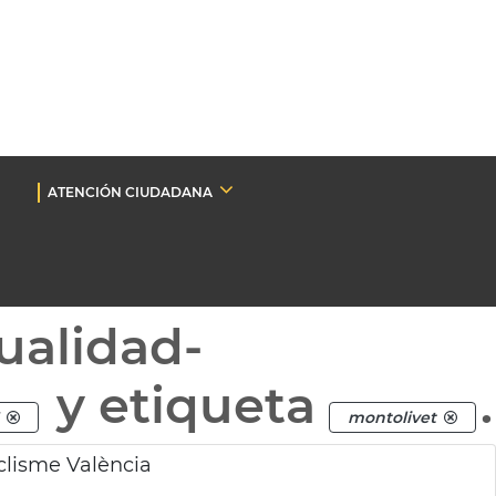
ATENCIÓN CIUDADANA
ualidad-
y etiqueta
.
montolivet
clisme València