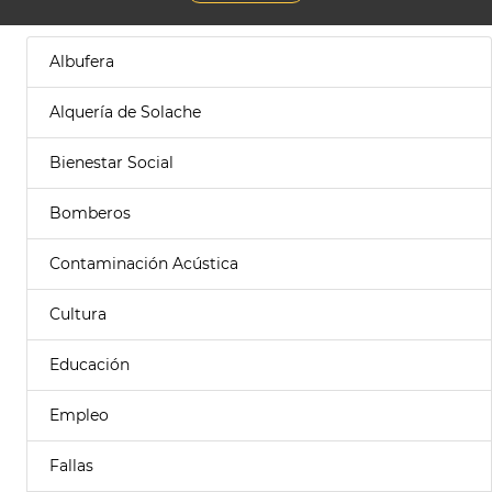
Albufera
Alquería de Solache
Bienestar Social
Bomberos
Contaminación Acústica
Cultura
Educación
Empleo
Fallas