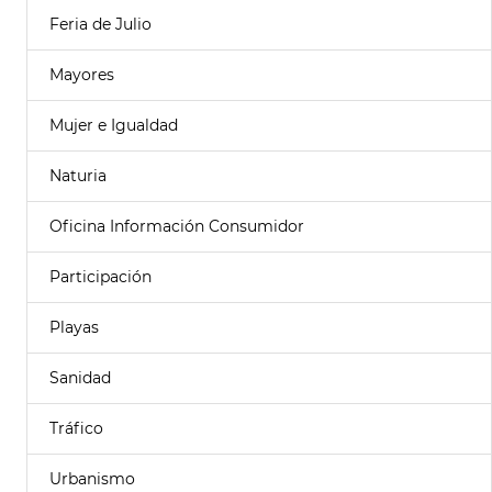
Feria de Julio
Mayores
Mujer e Igualdad
Naturia
Oficina Información Consumidor
Participación
Playas
Sanidad
Tráfico
Urbanismo