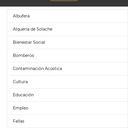
Albufera
Alquería de Solache
Bienestar Social
Bomberos
Contaminación Acústica
Cultura
Educación
Empleo
Fallas