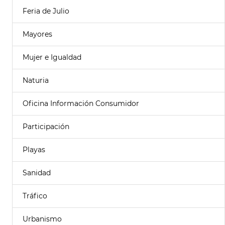
Feria de Julio
Mayores
Mujer e Igualdad
Naturia
Oficina Información Consumidor
Participación
Playas
Sanidad
Tráfico
Urbanismo