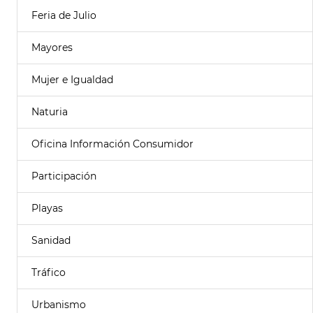
Feria de Julio
Mayores
Mujer e Igualdad
Naturia
Oficina Información Consumidor
Participación
Playas
Sanidad
Tráfico
Urbanismo