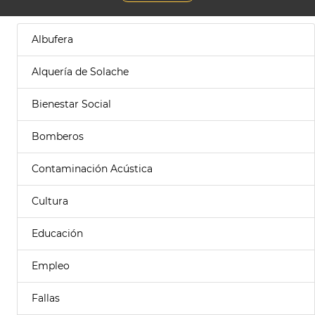
Albufera
Alquería de Solache
Bienestar Social
Bomberos
Contaminación Acústica
Cultura
Educación
Empleo
Fallas