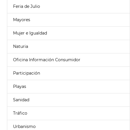
Feria de Julio
Mayores
Mujer e Igualdad
Naturia
Oficina Información Consumidor
Participación
Playas
Sanidad
Tráfico
Urbanismo