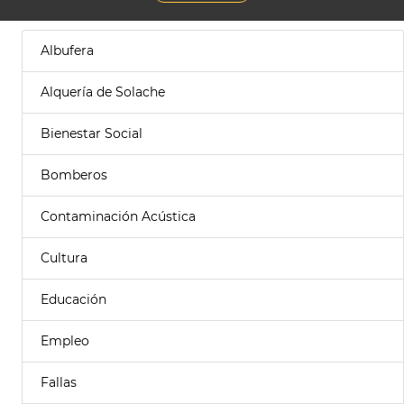
Albufera
Alquería de Solache
Bienestar Social
Bomberos
Contaminación Acústica
Cultura
Educación
Empleo
Fallas