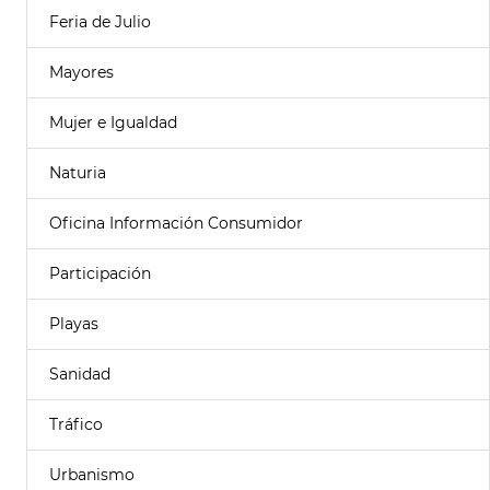
Feria de Julio
Mayores
Mujer e Igualdad
Naturia
Oficina Información Consumidor
Participación
Playas
Sanidad
Tráfico
Urbanismo