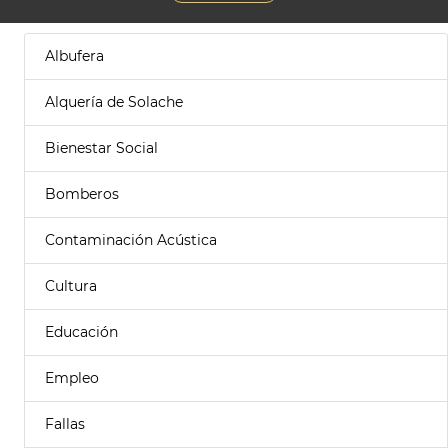
Albufera
Alquería de Solache
Bienestar Social
Bomberos
Contaminación Acústica
Cultura
Educación
Empleo
Fallas