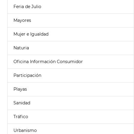
Feria de Julio
Mayores
Mujer e Igualdad
Naturia
Oficina Información Consumidor
Participación
Playas
Sanidad
Tráfico
Urbanismo