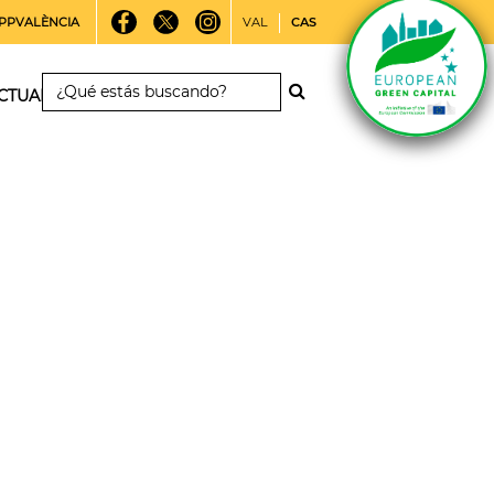
PPVALÈNCIA
VAL
CAS
CTUALIDAD