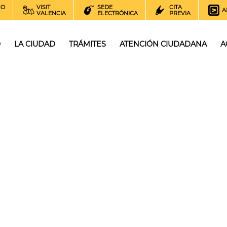
NO
VISIT
SEDE
CITA
A
VALENCIA
ELECTRÓNICA
PREVIA
O
LA CIUDAD
TRÁMITES
ATENCIÓN CIUDADANA
A