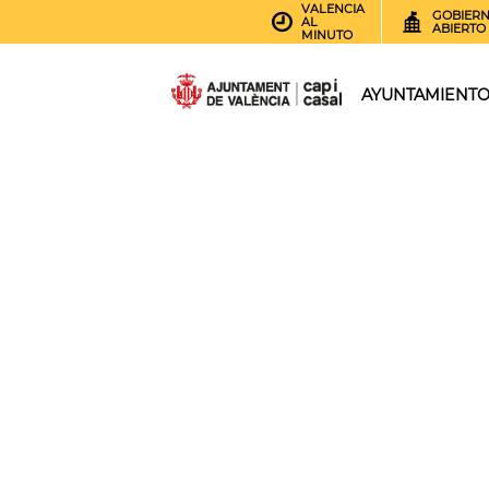
VALENCIA
GOBIER
AL
ABIERTO
MINUTO
AYUNTAMIENT