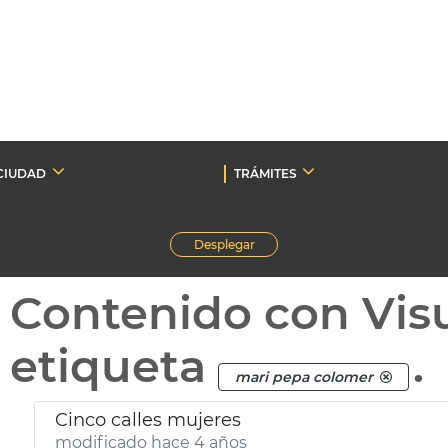
CIUDAD
TRÁMITES
Desplegar
Contenido con Vis
etiqueta
.
mari pepa colomer
Cinco calles mujeres
modificado hace 4 años