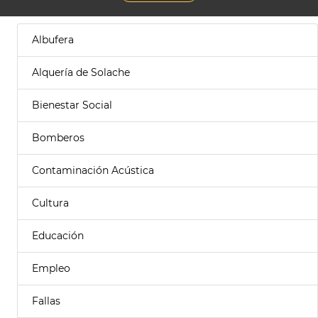
Albufera
Alquería de Solache
Bienestar Social
Bomberos
Contaminación Acústica
Cultura
Educación
Empleo
Fallas