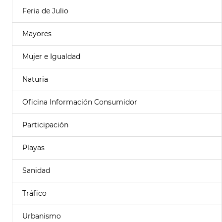
Feria de Julio
Mayores
Mujer e Igualdad
Naturia
Oficina Información Consumidor
Participación
Playas
Sanidad
Tráfico
Urbanismo