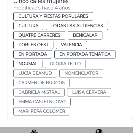
Cinco calles mujeres
modificado hace 4 años
CULTURA Y FIESTAS POPULARES
CULTURA
TODAS LAS AUDIENCIAS
QUATRE CARRERES
BENICALAP
POBLES OEST
VALENCIA
EN PORTADA
EN PORTADA TEMÁTICA
NORMAL
GLÒRIA TELLO
LUCÍA BEAMUD
NOMENCLÁTOR
CARMEN DE BURGOS
GABRIELA MISTRAL
LUISA CERVERA
EMMA CASTELNUOVO
MARI PEPA COLOMER