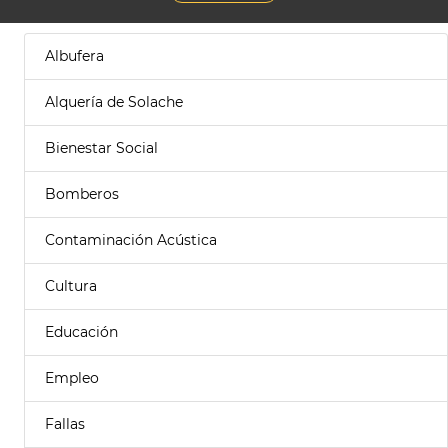
Albufera
Alquería de Solache
Bienestar Social
Bomberos
Contaminación Acústica
Cultura
Educación
Empleo
Fallas