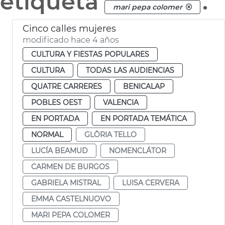
etiqueta
.
mari pepa colomer
Cinco calles mujeres
modificado hace 4 años
CULTURA Y FIESTAS POPULARES
CULTURA
TODAS LAS AUDIENCIAS
QUATRE CARRERES
BENICALAP
POBLES OEST
VALENCIA
EN PORTADA
EN PORTADA TEMÁTICA
NORMAL
GLÒRIA TELLO
LUCÍA BEAMUD
NOMENCLÁTOR
CARMEN DE BURGOS
GABRIELA MISTRAL
LUISA CERVERA
EMMA CASTELNUOVO
MARI PEPA COLOMER