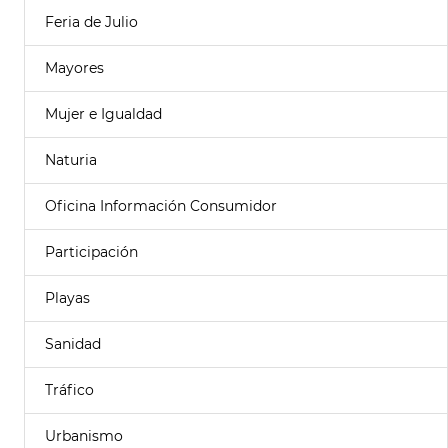
Feria de Julio
Mayores
Mujer e Igualdad
Naturia
Oficina Información Consumidor
Participación
Playas
Sanidad
Tráfico
Urbanismo