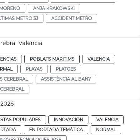
S MORENO
ANJA KRAKOWSKI
CTIMAS METRO 3J
ACCIDENT METRO
erebral València
IENCIAS
POBLATS MARITIMS
VALENCIA
RMAL
PLAYAS
PLATGES
IS CEREBRAL
ASSISTÈNCIA AL BANY
 CEREBRAL
 2026
ESTAS POPULARES
INNOVACIÓN
VALENCIA
ORTADA
EN PORTADA TEMÁTICA
NORMAL
NOVES TECNOLOGIES 2026