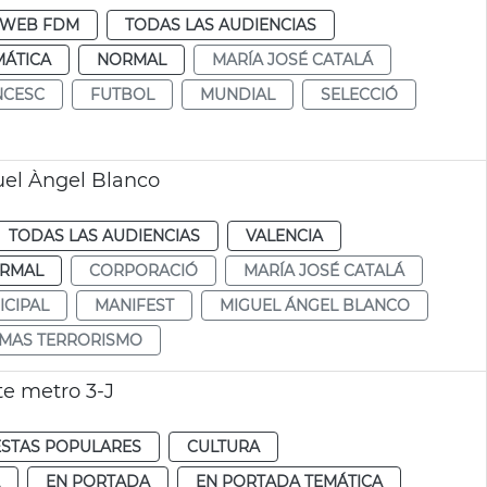
WEB FDM
TODAS LAS AUDIENCIAS
MÁTICA
NORMAL
MARÍA JOSÉ CATALÁ
NCESC
FUTBOL
MUNDIAL
SELECCIÓ
el Àngel Blanco
TODAS LAS AUDIENCIAS
VALENCIA
RMAL
CORPORACIÓ
MARÍA JOSÉ CATALÁ
CIPAL
MANIFEST
MIGUEL ÁNGEL BLANCO
IMAS TERRORISMO
e metro 3-J
ESTAS POPULARES
CULTURA
EN PORTADA
EN PORTADA TEMÁTICA