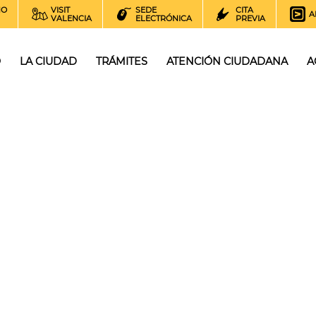
NO
VISIT
SEDE
CITA
A
VALENCIA
ELECTRÓNICA
PREVIA
O
LA CIUDAD
TRÁMITES
ATENCIÓN CIUDADANA
A