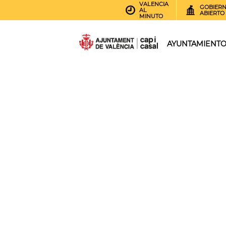
VALENCIA
GOBIER
AL
ABIERTO
MINUTO
AYUNTAMIENT