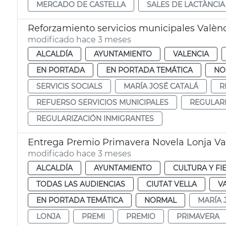
MERCADO DE CASTELLA
SALES DE LACTÀNCIA
Reforzamiento servicios municipales Valènc
modificado hace 3 meses
ALCALDÍA
AYUNTAMIENTO
VALENCIA
EN PORTADA
EN PORTADA TEMÁTICA
NO
SERVICIS SOCIALS
MARÍA JOSÉ CATALÁ
R
REFUERSO SERVICIOS MUNICIPALES
REGULARI
REGULARIZACIÓN INMIGRANTES
Entrega Premio Primavera Novela Lonja Va
modificado hace 3 meses
ALCALDÍA
AYUNTAMIENTO
CULTURA Y FI
TODAS LAS AUDIENCIAS
CIUTAT VELLA
V
EN PORTADA TEMÁTICA
NORMAL
MARÍA 
LONJA
PREMI
PREMIO
PRIMAVERA