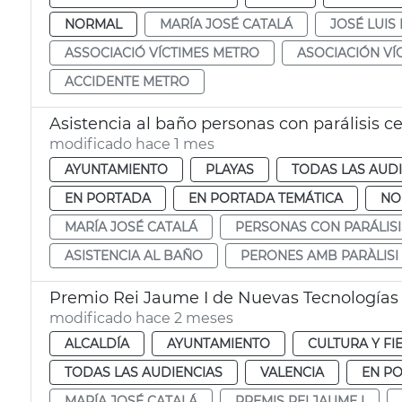
NORMAL
MARÍA JOSÉ CATALÁ
JOSÉ LUI
ASSOCIACIÓ VÍCTIMES METRO
ASOCIACIÓN VÍ
ACCIDENTE METRO
Asistencia al baño personas con parálisis c
modificado hace 1 mes
AYUNTAMIENTO
PLAYAS
TODAS LAS AUD
EN PORTADA
EN PORTADA TEMÁTICA
NO
MARÍA JOSÉ CATALÁ
PERSONAS CON PARÁLIS
ASISTENCIA AL BAÑO
PERONES AMB PARÀLISI
Premio Rei Jaume I de Nuevas Tecnologías
modificado hace 2 meses
ALCALDÍA
AYUNTAMIENTO
CULTURA Y FI
TODAS LAS AUDIENCIAS
VALENCIA
EN P
MARÍA JOSÉ CATALÁ
PREMIS REI JAUME I