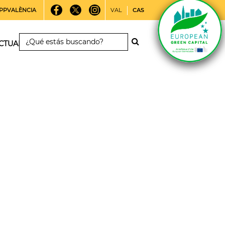
PPVALÈNCIA
VAL
CAS
CTUALIDAD