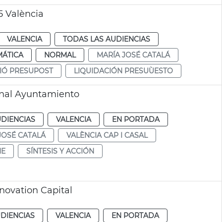
5 València
VALENCIA
TODAS LAS AUDIENCIAS
MÁTICA
NORMAL
MARÍA JOSÉ CATALÁ
IÓ PRESUPOST
LIQUIDACIÓN PRESUÙESTO
ional Ayuntamiento
UDIENCIAS
VALENCIA
EN PORTADA
JOSÉ CATALÁ
VALÈNCIA CAP I CASAL
HE
SÍNTESIS Y ACCIÓN
novation Capital
DIENCIAS
VALENCIA
EN PORTADA