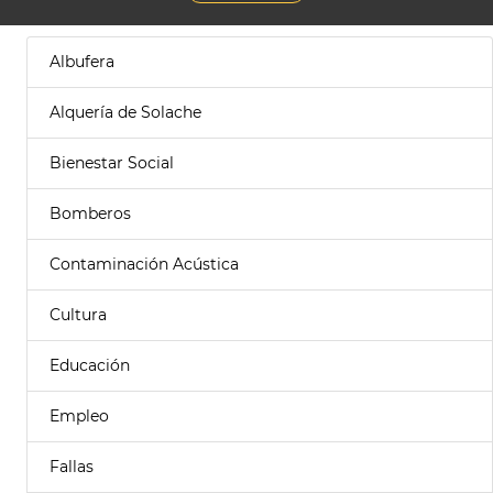
Albufera
Alquería de Solache
Bienestar Social
Bomberos
Contaminación Acústica
Cultura
Educación
Empleo
Fallas