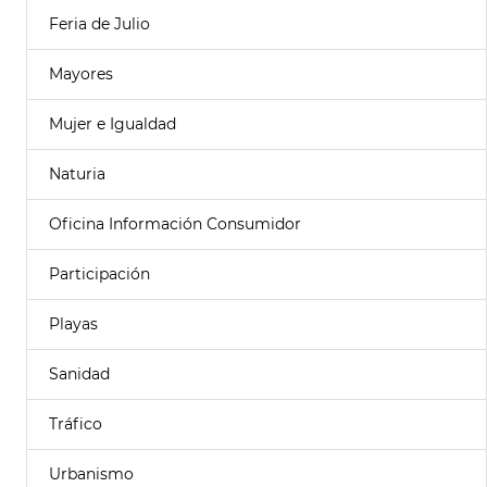
Feria de Julio
Mayores
Mujer e Igualdad
Naturia
Oficina Información Consumidor
Participación
Playas
Sanidad
Tráfico
Urbanismo