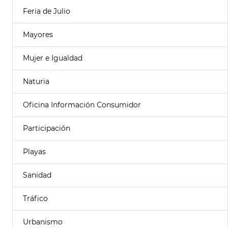
Feria de Julio
Mayores
Mujer e Igualdad
Naturia
Oficina Información Consumidor
Participación
Playas
Sanidad
Tráfico
Urbanismo