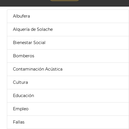
Albufera
Alquería de Solache
Bienestar Social
Bomberos
Contaminación Acústica
Cultura
Educación
Empleo
Fallas