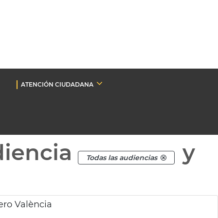
ATENCIÓN CIUDADANA
diencia
y
Todas las audiencias
ero València