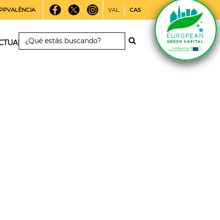
PPVALÈNCIA
VAL
CAS
CTUALIDAD