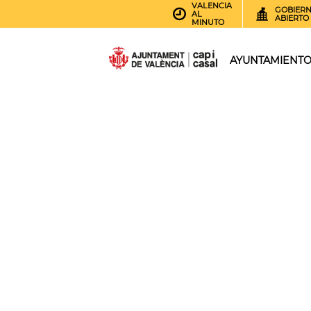
VALENCIA
GOBIER
AL
ABIERTO
MINUTO
AYUNTAMIENT