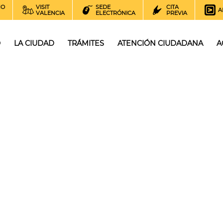
NO
VISIT
SEDE
CITA
A
VALENCIA
ELECTRÓNICA
PREVIA
O
LA CIUDAD
TRÁMITES
ATENCIÓN CIUDADANA
A