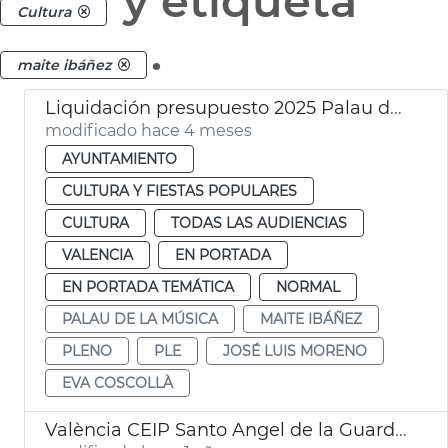
y etiqueta
Cultura
.
maite ibáñez
Liquidación presupuesto 2025 Palau de la Música València
modificado hace 4 meses
AYUNTAMIENTO
CULTURA Y FIESTAS POPULARES
CULTURA
TODAS LAS AUDIENCIAS
VALENCIA
EN PORTADA
EN PORTADA TEMÁTICA
NORMAL
PALAU DE LA MÚSICA
MAITE IBÁÑEZ
PLENO
PLE
JOSÉ LUIS MORENO
EVA COSCOLLÀ
València CEIP Santo Angel de la Guarda y CEIP San José de Calasanz