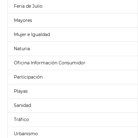
Feria de Julio
Mayores
Mujer e Igualdad
Naturia
Oficina Información Consumidor
Participación
Playas
Sanidad
Tráfico
Urbanismo