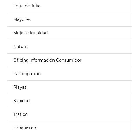
Feria de Julio
Mayores
Mujer e Igualdad
Naturia
Oficina Información Consumidor
Participación
Playas
Sanidad
Tráfico
Urbanismo