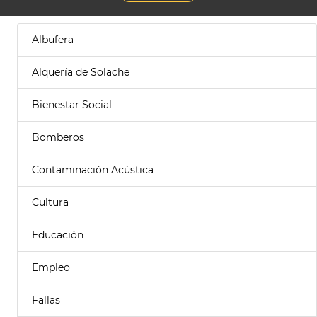
Albufera
Alquería de Solache
Bienestar Social
Bomberos
Contaminación Acústica
Cultura
Educación
Empleo
Fallas