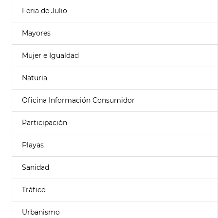
Feria de Julio
Mayores
Mujer e Igualdad
Naturia
Oficina Información Consumidor
Participación
Playas
Sanidad
Tráfico
Urbanismo