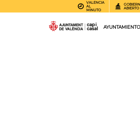
VALENCIA
GOBIER
AL
ABIERTO
MINUTO
AYUNTAMIENT