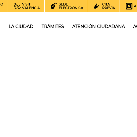
NO
VISIT
SEDE
CITA
A
VALENCIA
ELECTRÓNICA
PREVIA
O
LA CIUDAD
TRÁMITES
ATENCIÓN CIUDADANA
A