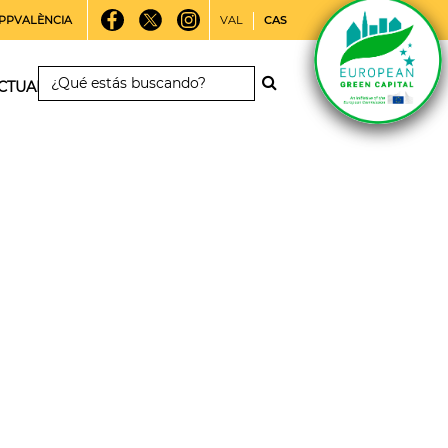
PPVALÈNCIA
VAL
CAS
CTUALIDAD