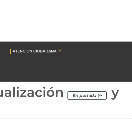
ATENCIÓN CIUDADANA
ualización
y
En portada