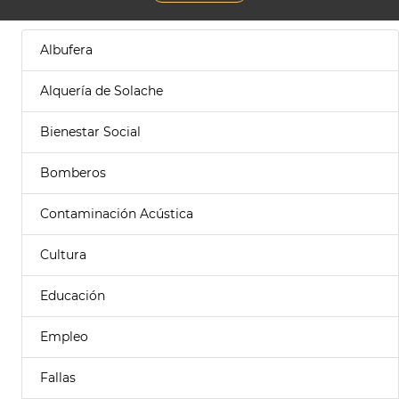
Albufera
Alquería de Solache
Bienestar Social
Bomberos
Contaminación Acústica
Cultura
Educación
Empleo
Fallas