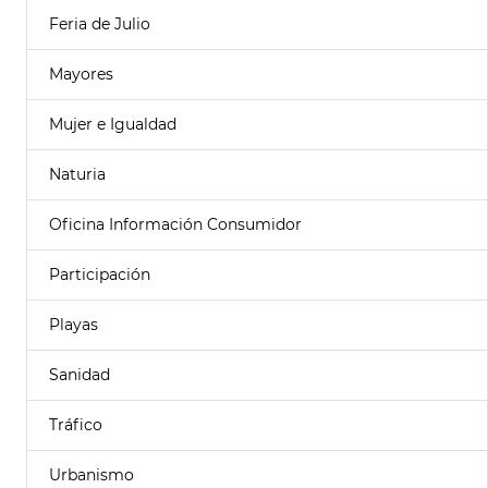
Feria de Julio
Mayores
Mujer e Igualdad
Naturia
Oficina Información Consumidor
Participación
Playas
Sanidad
Tráfico
Urbanismo