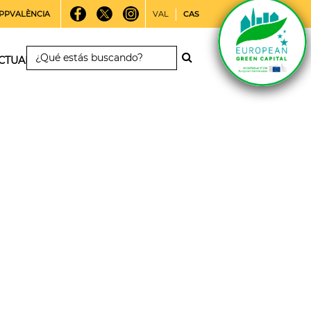
PPVALÈNCIA
VAL
CAS
CTUALIDAD