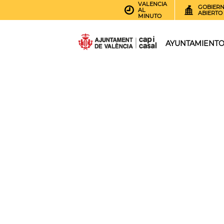
VALENCIA
GOBIER
AL
ABIERTO
MINUTO
AYUNTAMIENT