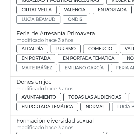
IGUALDAD Y POLÍTICAS INCLUSIVAS
MUJER E 
CIUTAT VELLA
VALENCIA
EN PORTADA
LUCÍA BEAMUD
ONDIS
Feria de Artesanía Primavera
modificado hace 3 años
ALCALDÍA
TURISMO
COMERCIO
VAL
EN PORTADA
EN PORTADA TEMÁTICA
NO
MAITE IBÁÑEZ
EMILIANO GARCÍA
FERIA A
Dones en joc
modificado hace 3 años
AYUNTAMIENTO
TODAS LAS AUDIENCIAS
EN PORTADA TEMÁTICA
NORMAL
LUCÍA
Formación diversidad sexual
modificado hace 3 años