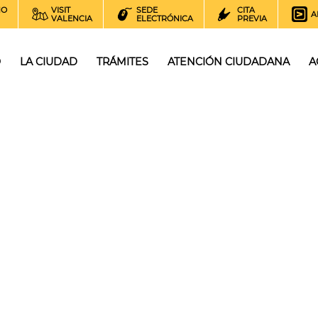
NO
VISIT
SEDE
CITA
A
VALENCIA
ELECTRÓNICA
PREVIA
O
LA CIUDAD
TRÁMITES
ATENCIÓN CIUDADANA
A