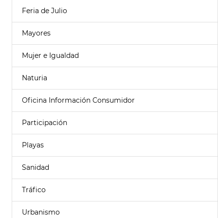
Feria de Julio
Mayores
Mujer e Igualdad
Naturia
Oficina Información Consumidor
Participación
Playas
Sanidad
Tráfico
Urbanismo