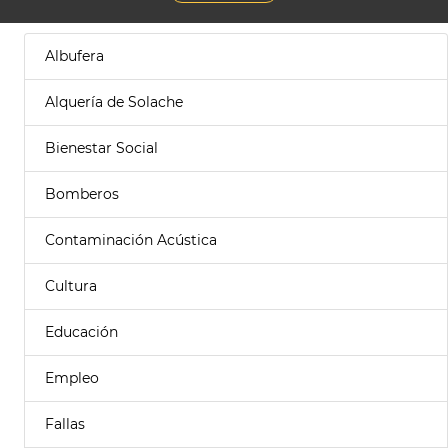
Albufera
Alquería de Solache
Bienestar Social
Bomberos
Contaminación Acústica
Cultura
Educación
Empleo
Fallas