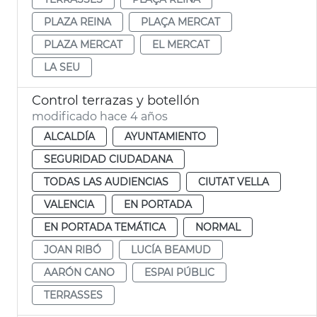
PLAZA REINA
PLAÇA MERCAT
PLAZA MERCAT
EL MERCAT
LA SEU
Control terrazas y botellón
modificado hace 4 años
ALCALDÍA
AYUNTAMIENTO
SEGURIDAD CIUDADANA
TODAS LAS AUDIENCIAS
CIUTAT VELLA
VALENCIA
EN PORTADA
EN PORTADA TEMÁTICA
NORMAL
JOAN RIBÓ
LUCÍA BEAMUD
AARÓN CANO
ESPAI PÚBLIC
TERRASSES