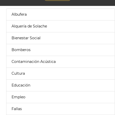
Albufera
Alquería de Solache
Bienestar Social
Bomberos
Contaminación Acústica
Cultura
Educación
Empleo
Fallas