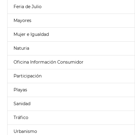
Feria de Julio
Mayores
Mujer e Igualdad
Naturia
Oficina Información Consumidor
Participación
Playas
Sanidad
Tráfico
Urbanismo