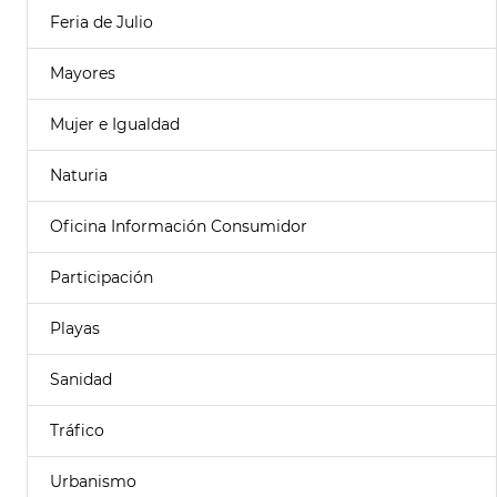
Feria de Julio
Mayores
Mujer e Igualdad
Naturia
Oficina Información Consumidor
Participación
Playas
Sanidad
Tráfico
Urbanismo