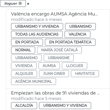
.
lloguer
València encargo AUMSA Agència Municipal Lloguer
modificado hace 4 meses
URBANISMO Y VIVIENDA
URBANISMO
TODAS LAS AUDIENCIAS
VALENCIA
EN PORTADA
EN PORTADA TEMÁTICA
NORMAL
MARÍA JOSÉ CATALÁ
URBANISMO
URBANISME
VIVIENDA
AUMSA
LLOGUER
ALQUILER
JUAN GINER
HAVITATGE
AGÈNCIA MUNICIPAL
Empiezan las obras de 91 viviendas de alquiler social a Malilla València
modificado hace 5 meses
ALCALDÍA
URBANISMO Y VIVIENDA