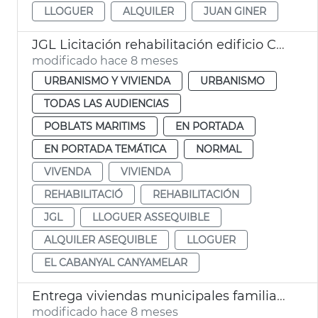
LLOGUER
ALQUILER
JUAN GINER
JGL Licitación rehabilitación edificio Cabañal alquiler asequible València
modificado hace 8 meses
URBANISMO Y VIVIENDA
URBANISMO
TODAS LAS AUDIENCIAS
POBLATS MARITIMS
EN PORTADA
EN PORTADA TEMÁTICA
NORMAL
VIVENDA
VIVIENDA
REHABILITACIÓ
REHABILITACIÓN
JGL
LLOGUER ASSEQUIBLE
ALQUILER ASEQUIBLE
LLOGUER
EL CABANYAL CANYAMELAR
Entrega viviendas municipales familias vulnerables
modificado hace 8 meses