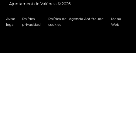
Ajuntament de València ©
2026
Aviso
Política
Política de
Agencia Antifraude
Mapa
legal
privacidad
cookies
Web