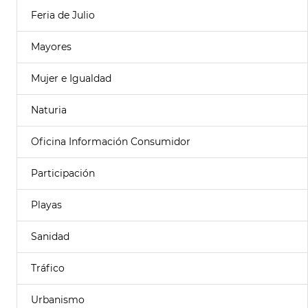
Feria de Julio
Mayores
Mujer e Igualdad
Naturia
Oficina Información Consumidor
Participación
Playas
Sanidad
Tráfico
Urbanismo