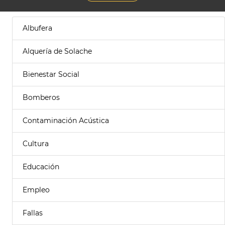
Albufera
Alquería de Solache
Bienestar Social
Bomberos
Contaminación Acústica
Cultura
Educación
Empleo
Fallas