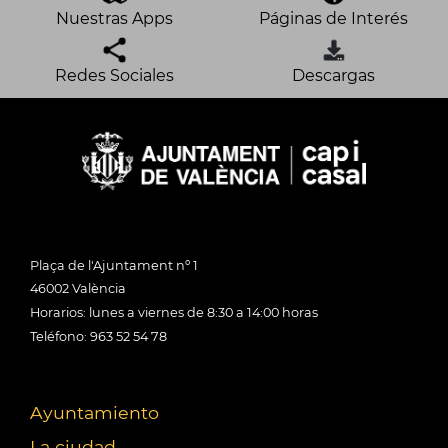
Nuestras Apps
Páginas de Interés
Redes Sociales
Descargas
Plaça de l'Ajuntament nº 1
46002 València
Horarios: lunes a viernes de 8:30 a 14:00 horas
Teléfono: 963 52 54 78
Ayuntamiento
La ciudad