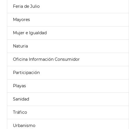
Feria de Julio
Mayores
Mujer e Igualdad
Naturia
Oficina Información Consumidor
Participación
Playas
Sanidad
Tráfico
Urbanismo