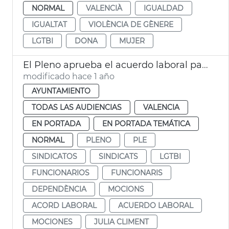
NORMAL
VALENCIÀ
IGUALDAD
IGUALTAT
VIOLÈNCIA DE GÈNERE
LGTBI
DONA
MUJER
El Pleno aprueba el acuerdo laboral para 2024-2027
modificado hace 1 año
AYUNTAMIENTO
TODAS LAS AUDIENCIAS
VALENCIA
EN PORTADA
EN PORTADA TEMÁTICA
NORMAL
PLENO
PLE
SINDICATOS
SINDICATS
LGTBI
FUNCIONARIOS
FUNCIONARIS
DEPENDÈNCIA
MOCIONS
ACORD LABORAL
ACUERDO LABORAL
MOCIONES
JULIA CLIMENT