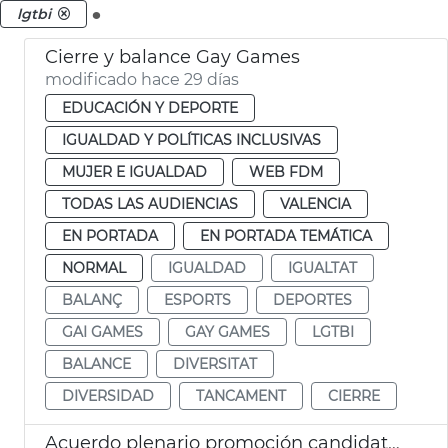
.
lgtbi
Cierre y balance Gay Games
modificado hace 29 días
EDUCACIÓN Y DEPORTE
IGUALDAD Y POLÍTICAS INCLUSIVAS
MUJER E IGUALDAD
WEB FDM
TODAS LAS AUDIENCIAS
VALENCIA
EN PORTADA
EN PORTADA TEMÁTICA
NORMAL
IGUALDAD
IGUALTAT
BALANÇ
ESPORTS
DEPORTES
GAI GAMES
GAY GAMES
LGTBI
BALANCE
DIVERSITAT
DIVERSIDAD
TANCAMENT
CIERRE
Acuerdo plenario promoción candidatura Corpus Patrimonio Cultural Unesco