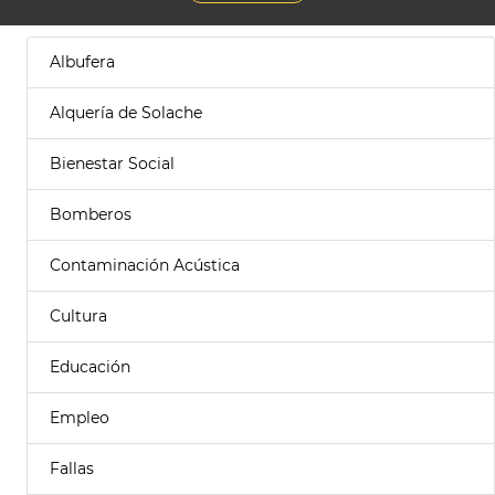
Albufera
Alquería de Solache
Bienestar Social
Bomberos
Contaminación Acústica
Cultura
Educación
Empleo
Fallas