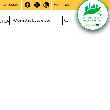
PPVALÈNCIA
VAL
CAS
CTUALIDAD