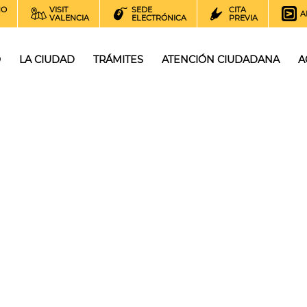
NO
VISIT
SEDE
CITA
A
VALENCIA
ELECTRÓNICA
PREVIA
O
LA CIUDAD
TRÁMITES
ATENCIÓN CIUDADANA
A