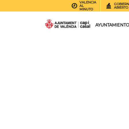
VALENCIA
GOBIER
AL
ABIERTO
MINUTO
AYUNTAMIENT