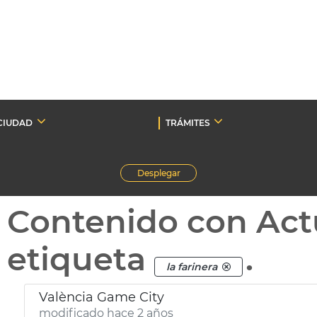
CIUDAD
TRÁMITES
Desplegar
Contenido con Act
etiqueta
.
la farinera
València Game City
modificado hace 2 años